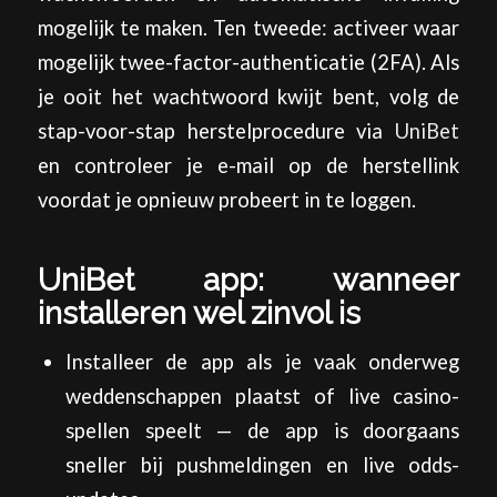
mogelijk te maken. Ten tweede: activeer waar
mogelijk twee-factor-authenticatie (2FA). Als
je ooit het wachtwoord kwijt bent, volg de
stap-voor-stap herstelprocedure via
UniBet
en controleer je e-mail op de herstellink
voordat je opnieuw probeert in te loggen.
UniBet app: wanneer
installeren wel zinvol is
Installeer de app als je vaak onderweg
weddenschappen plaatst of live casino-
spellen speelt — de app is doorgaans
sneller bij pushmeldingen en live odds-