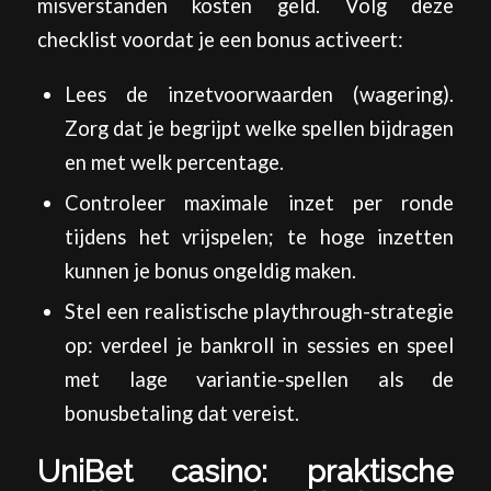
misverstanden kosten geld. Volg deze
checklist voordat je een bonus activeert:
Lees de inzetvoorwaarden (wagering).
Zorg dat je begrijpt welke spellen bijdragen
en met welk percentage.
Controleer maximale inzet per ronde
tijdens het vrijspelen; te hoge inzetten
kunnen je bonus ongeldig maken.
Stel een realistische playthrough-strategie
op: verdeel je bankroll in sessies en speel
met lage variantie-spellen als de
bonusbetaling dat vereist.
UniBet casino: praktische