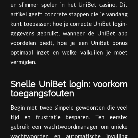
en slimmer spelen in het UniBet casino. Dit
artikel geeft concrete stappen die je vandaag
kunt toepassen: hoe je correcte UniBet login-
gegevens gebruikt, wanneer de UniBet app
voordelen biedt, hoe je een UniBet bonus
optimaal inzet en welke valkuilen je moet
vermijden.
Snelle UniBet login: voorkom
toegangsfouten
Begin met twee simpele gewoonten die veel
tijd en frustratie besparen. Ten eerste:
gebruik een wachtwoordmanager om unieke
wachtwoorden en automatische invulling