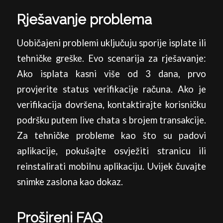
Rješavanje problema
Uobičajeni problemi uključuju sporije isplate ili
tehničke greške. Evo scenarija za rješavanje:
Ako isplata kasni više od 3 dana, prvo
provjerite status verifikacije računa. Ako je
verifikacija dovršena, kontaktirajte korisničku
podršku putem live chata s brojem transakcije.
Za tehničke probleme kao što su padovi
aplikacije, pokušajte osvježiti stranicu ili
reinstalirati mobilnu aplikaciju. Uvijek čuvajte
snimke zaslona kao dokaz.
Prošireni FAQ