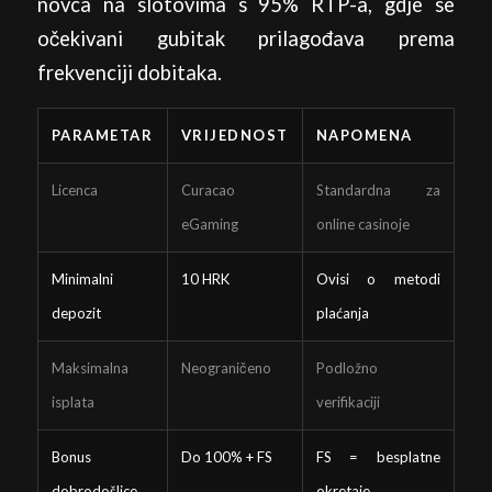
novca na slotovima s 95% RTP-a, gdje se
očekivani gubitak prilagođava prema
frekvenciji dobitaka.
PARAMETAR
VRIJEDNOST
NAPOMENA
Licenca
Curacao
Standardna za
eGaming
online casinoje
Minimalni
10 HRK
Ovisi o metodi
depozit
plaćanja
Maksimalna
Neograničeno
Podložno
isplata
verifikaciji
Bonus
Do 100% + FS
FS = besplatne
dobrodošlice
okretaje