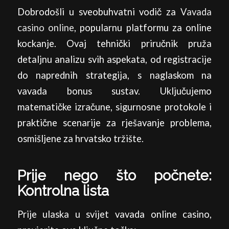
Dobrodošli u sveobuhvatni vodič za
Vavada
casino online
, popularnu platformu za online
kockanje. Ovaj tehnički priručnik pruža
detaljnu analizu svih aspekata, od registracije
do naprednih strategija, s naglaskom na
vavada bonus sustav. Uključujemo
matematičke izračune, sigurnosne protokole i
praktične scenarije za rješavanje problema,
osmišljene za hrvatsko tržište.
Prije nego što počnete:
Kontrolna lista
Prije ulaska u svijet vavada online casino,