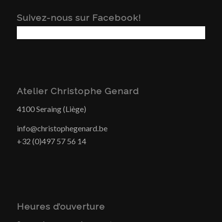
Suivez-nous sur Facebook!
Atelier Christophe Genard
4100 Seraing (Liège)
info@christophegenard.be
+32 (0)497 57 56 14
Heures d’ouverture