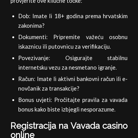
provjerite ove kliučne točke:
Dob: Imate li 18+ godina prema hrvatskim
zakonima?
Dokumenti: Pripremite važeću osobnu
iskaznicu ili putovnicu za verifikaciju.
Povezivanje: Osigurajte stabilnu
internetsku vezu za nesmetano igranje.
Račun: Imate li aktivni bankovni račun ili e-
novčanik za transakcije?
Bonus uvjeti: Pročitajte pravila za vavada
bonus kako biste izbjegli nesporazume.
Registracija na Vavada casino
online