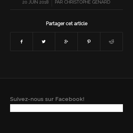
/
20 JUIN 2018
PAR
CHRISTOPHE GENARD
Partager cet article
Suivez-nous sur Facebook!