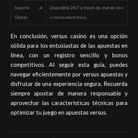
Soporte al
Disponible 24/7 a través de chat en vivo
Cliente
y correo electrónico.
En conclusión, versus casino es una opción
sólida para los entusiastas de las apuestas en
línea, con un registro sencillo y bonos
competitivos. Al seguir esta guía, puedes
navegar eficientemente por versus apuestas y
disfrutar de una experiencia segura. Recuerda
siempre apostar de manera responsable y
aprovechar las características técnicas para
optimizar tu juego en apuestas versus.