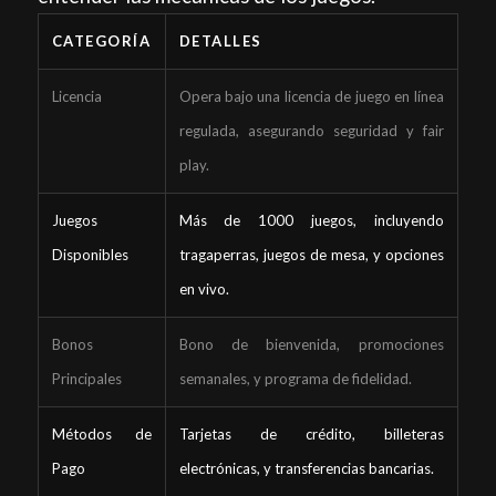
CATEGORÍA
DETALLES
Licencia
Opera bajo una licencia de juego en línea
regulada, asegurando seguridad y fair
play.
Juegos
Más de 1000 juegos, incluyendo
Disponibles
tragaperras, juegos de mesa, y opciones
en vivo.
Bonos
Bono de bienvenida, promociones
Principales
semanales, y programa de fidelidad.
Métodos de
Tarjetas de crédito, billeteras
Pago
electrónicas, y transferencias bancarias.