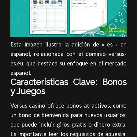
Esta imagen ilustra la adición de « es » en
español, relacionada con el dominio versus-
es.eu, que destaca su enfoque en el mercado
español.
Características Clave: Bonos
y Juegos
Versus casino ofrece bonos atractivos, como
un bono de bienvenida para nuevos usuarios,
que puede incluir giros gratis o dinero extra.
Es importante leer los requisitos de apuesta,