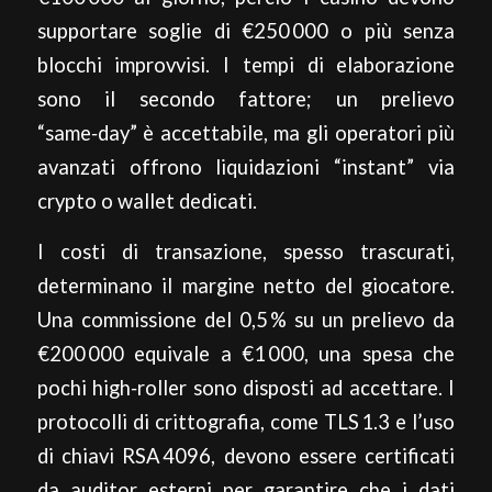
supportare soglie di €250 000 o più senza
blocchi improvvisi. I tempi di elaborazione
sono il secondo fattore; un prelievo
“same‑day” è accettabile, ma gli operatori più
avanzati offrono liquidazioni “instant” via
crypto o wallet dedicati.
I costi di transazione, spesso trascurati,
determinano il margine netto del giocatore.
Una commissione del 0,5 % su un prelievo da
€200 000 equivale a €1 000, una spesa che
pochi high‑roller sono disposti ad accettare. I
protocolli di crittografia, come TLS 1.3 e l’uso
di chiavi RSA 4096, devono essere certificati
da auditor esterni per garantire che i dati