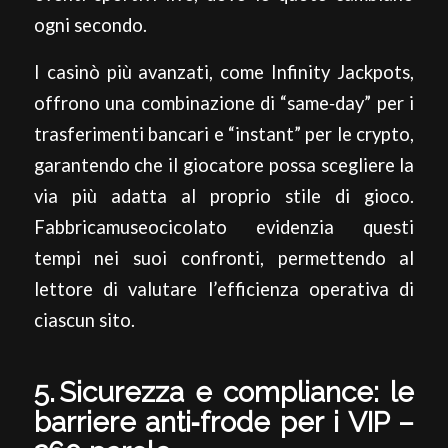
ogni secondo.
I casinò più avanzati, come Infinity Jackpots,
offrono una combinazione di “same‑day” per i
trasferimenti bancari e “instant” per le crypto,
garantendo che il giocatore possa scegliere la
via più adatta al proprio stile di gioco.
Fabbricamuseocicolato evidenzia questi
tempi nei suoi confronti, permettendo al
lettore di valutare l’efficienza operativa di
ciascun sito.
5. Sicurezza e compliance: le
barriere anti‑frode per i VIP –