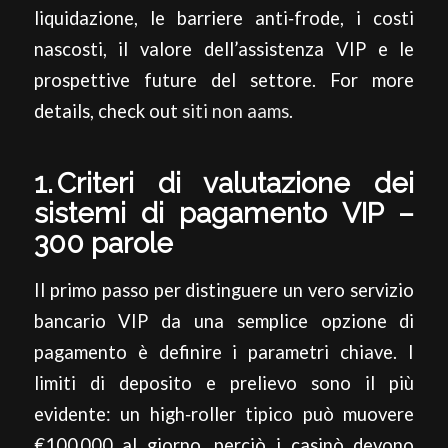
liquidazione, le barriere anti‑frode, i costi
nascosti, il valore dell’assistenza VIP e le
prospettive future del settore. For more
details, check out
siti non aams
.
1. Criteri di valutazione dei
sistemi di pagamento VIP –
300 parole
Il primo passo per distinguere un vero servizio
bancario VIP da una semplice opzione di
pagamento è definire i parametri chiave. I
limiti di deposito e prelievo sono il più
evidente: un high‑roller tipico può muovere
€100 000 al giorno, perciò i casinò devono