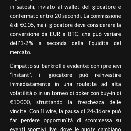
in satoshi, inviato al wallet del giocatore e
confermato entro 20 secondi. La commissione
è di €0,05, ma il giocatore deve considerare la
conversione da EUR a BTC, che può variare
dell’1‑2 % a seconda della liquidità del
mercato.
L’impatto sul bankroll è evidente: con i prelievi
“instant”, il giocatore può reinvestire
immediatamente in una roulette ad alta
volatilità o in un torneo di poker con buy‑in di
€10 000, sfruttando la freschezza delle
vincite. Con il wire, la pausa di 24‑36 ore può
far perdere opportunità di scommessa su
eventi sportivi live, dove le quote cambiano