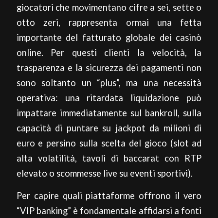
giocatori che movimentano cifre a sei, sette o
otto zeri, rappresenta ormai una fetta
importante del fatturato globale dei casinò
online. Per questi clienti la velocità, la
trasparenza e la sicurezza dei pagamenti non
sono soltanto un “plus”, ma una necessità
operativa: una ritardata liquidazione può
impattare immediatamente sul bankroll, sulla
capacità di puntare su jackpot da milioni di
euro e persino sulla scelta del gioco (slot ad
alta volatilità, tavoli di baccarat con RTP
elevato o scommesse live su eventi sportivi).
Per capire quali piattaforme offrono il vero
“VIP banking” è fondamentale affidarsi a fonti