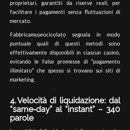
proprietari, garantiti da riserve reali, per
facilitare i pagamenti senza fluttuazioni di
mercato.
Fabbricamuseocicolato segnala in modo
puntuale quali di questi metodi sono
effettivamente disponibili in ciascun casinò,
evitando le false promesse di “pagamento
illimitato” che spesso si trovano sui siti di
marketing.
4. Velocità di liquidazione: dal
“same‑day” al “instant” – 340
parole