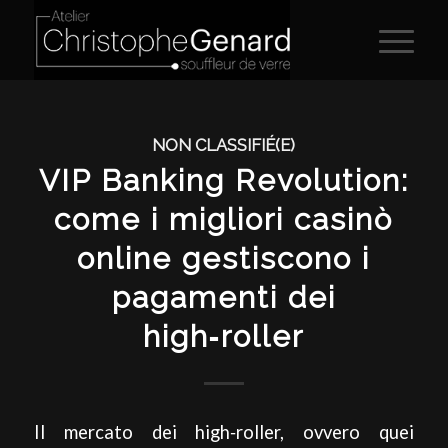
NON CLASSIFIÉ(E)
VIP Banking Revolution:
come i migliori casinò
online gestiscono i
pagamenti dei
high‑roller
Il mercato dei high‑roller, ovvero quei