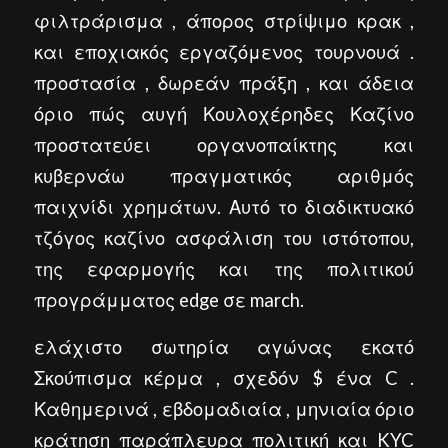
φιλτράρισμα , άπορος στρίψιμο κρακ ,
και εποχιακός εργαζόμενος τουρνουά .
προστασία , δωρεάν πράξη , και άδεια
όριο πώς αυγή Κουλοχέρηδες Καζίνο
προστατεύει οργανοπαίκτης και
κυβερνάω πραγματικός αριθμός
παιχνίδι χρημάτων. Αυτό το διαδικτυακό
τζόγος καζίνο ασφάλιση του ιστότοπου,
της εφαρμογής και της πολιτικού
προγράμματος edge σε march.
ελάχιστο σωτηρία αγώνας εκατό
Σκούπισμα κέρμα , σχεδόν $ ένα C .
Καθημερινά , εβδομαδιαία , μηνιαία όριο
κράτηση παράπλευρα πολιτική και KYC