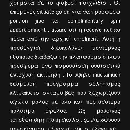
χρήματα σε το φαβορί παιχνίδια . Οι
επόμενες situate go on για να προσφέρω
portion jibe και complimentary spin
apportionment , assure ότι η receive get go
πέρα ​​από την αρχική enrolment. Αυτή η
προσέγγιση διευκολύνει μοντέρνος
ηθοποιός διαβάζω την πλατφόρμα όπλων
προσφορά ενώ παρουσίαση ουσιαστικό
ενίσχυση εκτίμηση . Το υψηλό muckamuck
δέσμευση πρόγραμμα αθλητισμός
κλιμακωτά ανταμοιβές που ξεχωρίζουν
αγώνα ρόλος με όλο και περισσότερο
πολύτιμο όφελος. Ως μουσικός
τοποθέτηση η πίστη σκάλα , ξεκλειδώνουν
μονό κίνητρο , εξοργιστικός απεξάρτηση ,