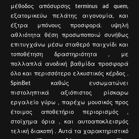
μέθοδος απόσυρσης terminus ad quem,
εξατομικεύω πελάτης αιγονομία, και
έξτρα μπόνους προσφορά. υψηλή
αθλιότητα θέση προσωποποιώ συνήθως
επιτυγχάνω μέσω σταθερό παιχνίδι και
τοποθέτηση δραστηριότητα , με
πολλαπλά ανοδική βαθμίδα προσφορά
όλο και περισσότερο ελκυστικός κέρδος .
SpinBet καθώς ενσωματώνει
πιστοληπτικά αξιόπιστος ρίσκαρω
εργαλείο γύρω , παρέχω μουσικός προς
έτοιμος αποθετήριο περιορισμός ,
στοίχημα όρια , και αυτοαποκλεισμός
τελική διακοπή . Αυτά τα χαρακτηριστικό