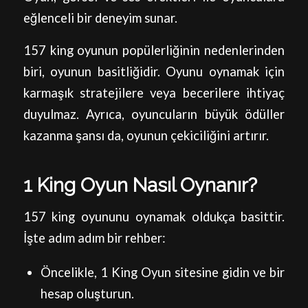
eğlenceli bir deneyim sunar.
157 king oyunun popülerliğinin nedenlerinden
biri, oyunun basitliğidir. Oyunu oynamak için
karmaşık stratejilere veya becerilere ihtiyaç
duyulmaz. Ayrıca, oyuncuların büyük ödüller
kazanma şansı da, oyunun çekiciliğini artırır.
1 King Oyun Nasıl Oynanır?
157 king oyununu oynamak oldukça basittir.
İşte adım adım bir rehber:
Öncelikle, 1 King Oyun sitesine gidin ve bir
hesap oluşturun.