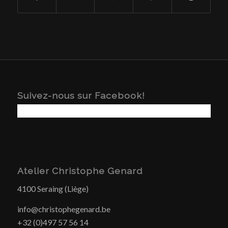
Suivez-nous sur Facebook!
Atelier Christophe Genard
4100 Seraing (Liège)
info@christophegenard.be
+32 (0)497 57 56 14