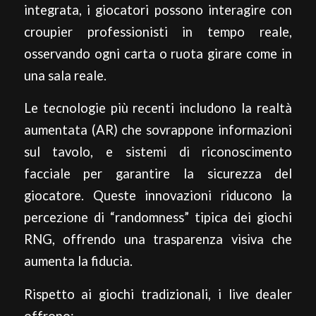
integrata, i giocatori possono interagire con
croupier professionisti in tempo reale,
osservando ogni carta o ruota girare come in
una sala reale.
Le tecnologie più recenti includono la realtà
aumentata (AR) che sovrappone informazioni
sul tavolo, e sistemi di riconoscimento
facciale per garantire la sicurezza del
giocatore. Queste innovazioni riducono la
percezione di “randomness” tipica dei giochi
RNG, offrendo una trasparenza visiva che
aumenta la fiducia.
Rispetto ai giochi tradizionali, i live dealer
offrono: