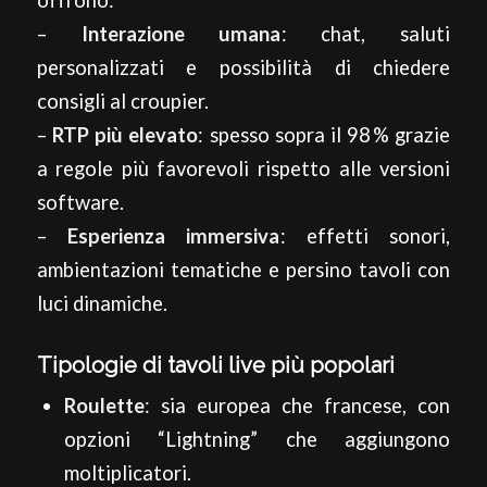
–
Interazione umana
: chat, saluti
personalizzati e possibilità di chiedere
consigli al croupier.
–
RTP più elevato
: spesso sopra il 98 % grazie
a regole più favorevoli rispetto alle versioni
software.
–
Esperienza immersiva
: effetti sonori,
ambientazioni tematiche e persino tavoli con
luci dinamiche.
Tipologie di tavoli live più popolari
Roulette
: sia europea che francese, con
opzioni “Lightning” che aggiungono
moltiplicatori.