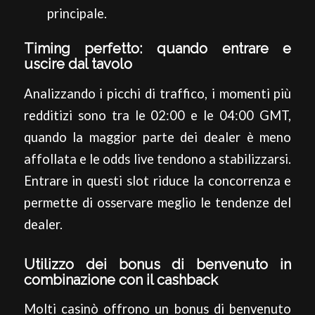
principale.
Timing perfetto: quando entrare e
uscire dal tavolo
Analizzando i picchi di traffico, i momenti più
redditizi sono tra le 02:00 e le 04:00 GMT,
quando la maggior parte dei dealer è meno
affollata e le odds live tendono a stabilizzarsi.
Entrare in questi slot riduce la concorrenza e
permette di osservare meglio le tendenze del
dealer.
Utilizzo dei bonus di benvenuto in
combinazione con il cashback
Molti casinò offrono un bonus di benvenuto