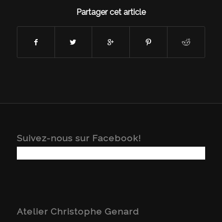
Partager cet article
Suivez-nous sur Facebook!
Atelier Christophe Genard