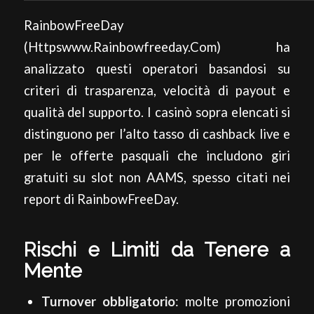
RainbowFreeDay
(Httpswww.Rainbowfreeday.Com) ha
analizzato questi operatori basandosi su
criteri di trasparenza, velocità di payout e
qualità del supporto. I casinò sopra elencati si
distinguono per l’alto tasso di cashback live e
per le offerte pasquali che includono giri
gratuiti su slot non AAMS, spesso citati nei
report di RainbowFreeDay.
Rischi e Limiti da Tenere a
Mente
Turnover obbligatorio
: molte promozioni