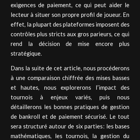
exigences de paiement, ce qui peut aider le
lecteur à situer son propre profil de joueur. En
effet, la plupart des plateformes imposent des
contrôles plus stricts aux gros parieurs, ce qui
rend la décision de mise encore plus
stratégique.
Dans la suite de cet article, nous procéderons
à une comparaison chiffrée des mises basses
et hautes, nous explorerons l’impact des
tournois à enjeux variés, puis nous
détaillerons les bonnes pratiques de gestion
de bankroll et de paiement sécurisé. Le tout
sera structuré autour de six parties : les bases
mathématiques, les tournois, la gestion du