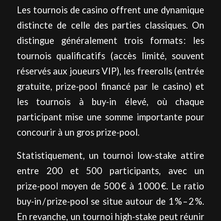
Les tournois de casino offrent une dynamique
distincte de celle des parties classiques. On
distingue généralement trois formats : les
tournois qualificatifs (accès limité, souvent
réservés aux joueurs VIP), les freerolls (entrée
gratuite, prize‑pool financé par le casino) et
les tournois à buy‑in élevé, où chaque
participant mise une somme importante pour
concourir à un gros prize‑pool.
Statistiquement, un tournoi low‑stake attire
entre 200 et 500 participants, avec un
prize‑pool moyen de 500 € à 1 000 €. Le ratio
buy‑in / prize‑pool se situe autour de 1 % – 2 %.
En revanche, un tournoi high‑stake peut réunir