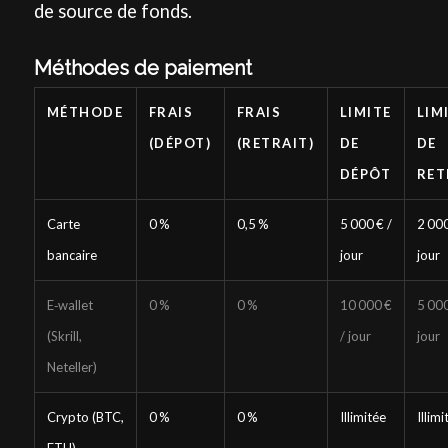
de source de fonds.
Méthodes de paiement
MÉTHODE
FRAIS
FRAIS
LIMITE
LIM
(DÉPOT)
(RETRAIT)
DE
DE
DÉPÔT
RET
Carte
0 %
0,5 %
5 000 € /
2 00
bancaire
jour
jour
E‑wallet
0 %
0 %
10 000 €
5 00
(Skrill,
/ jour
jour
Neteller)
Crypto (BTC,
0 %
0 %
Illimitée
Illimi