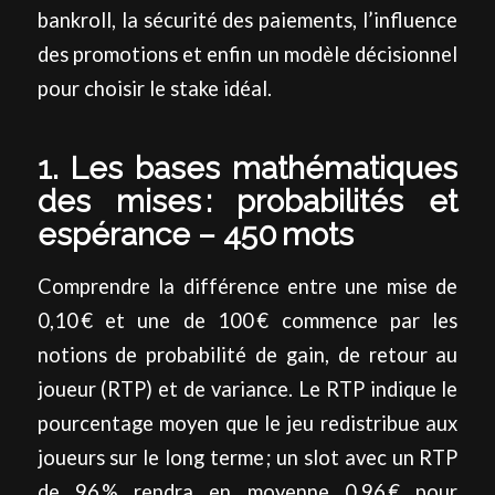
bankroll, la sécurité des paiements, l’influence
des promotions et enfin un modèle décisionnel
pour choisir le stake idéal.
1. Les bases mathématiques
des mises : probabilités et
espérance – 450 mots
Comprendre la différence entre une mise de
0,10 € et une de 100 € commence par les
notions de probabilité de gain, de retour au
joueur (RTP) et de variance. Le RTP indique le
pourcentage moyen que le jeu redistribue aux
joueurs sur le long terme ; un slot avec un RTP
de 96 % rendra en moyenne 0,96 € pour