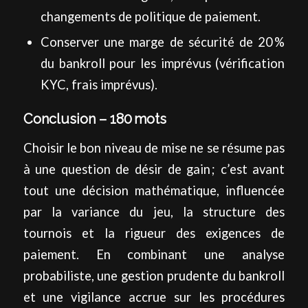
changements de politique de paiement.
Conserver une marge de sécurité de 20 %
du bankroll pour les imprévus (vérification
KYC, frais imprévus).
Conclusion – 180 mots
Choisir le bon niveau de mise ne se résume pas
à une question de désir de gain ; c’est avant
tout une décision mathématique, influencée
par la variance du jeu, la structure des
tournois et la rigueur des exigences de
paiement. En combinant une analyse
probabiliste, une gestion prudente du bankroll
et une vigilance accrue sur les procédures