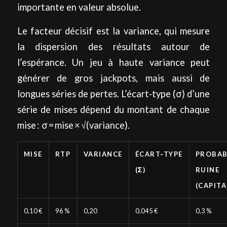
importante en valeur absolue.
Le facteur décisif est la variance, qui mesure
la dispersion des résultats autour de
l’espérance. Un jeu à haute variance peut
générer de gros jackpots, mais aussi de
longues séries de pertes. L’écart‑type (σ) d’une
série de mises dépend du montant de chaque
mise : σ = mise × √(variance).
MISE
RTP
VARIANCE
ÉCART‑TYPE
PROBAB
(Σ)
RUINE
(CAPITA
0,10 €
96 %
0,20
0,045 €
0,3 %