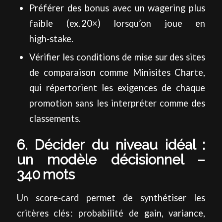
Préférer des bonus avec un wagering plus
faible (ex. 20×) lorsqu’on joue en
high‑stake.
Vérifier les conditions de mise sur des sites
de comparaison comme Minisites Charte,
qui répertorient les exigences de chaque
promotion sans les interpréter comme des
classements.
6. Décider du niveau idéal :
un modèle décisionnel –
340 mots
Un score‑card permet de synthétiser les
critères clés : probabilité de gain, variance,