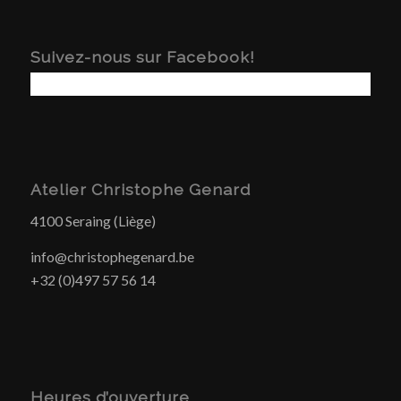
Suivez-nous sur Facebook!
Atelier Christophe Genard
4100 Seraing (Liège)
info@christophegenard.be
+32 (0)497 57 56 14
Heures d’ouverture