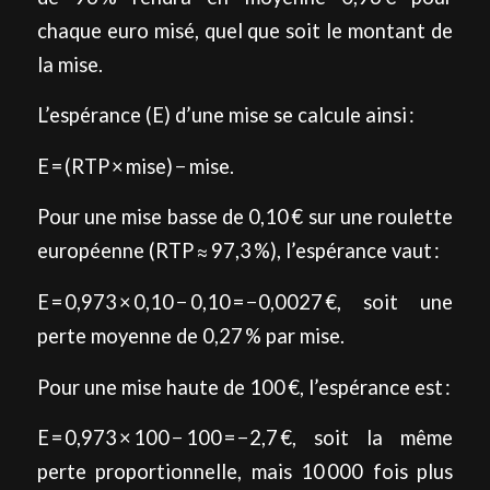
chaque euro misé, quel que soit le montant de
la mise.
L’espérance (E) d’une mise se calcule ainsi :
E = (RTP × mise) − mise.
Pour une mise basse de 0,10 € sur une roulette
européenne (RTP ≈ 97,3 %), l’espérance vaut :
E = 0,973 × 0,10 − 0,10 = −0,0027 €, soit une
perte moyenne de 0,27 % par mise.
Pour une mise haute de 100 €, l’espérance est :
E = 0,973 × 100 − 100 = −2,7 €, soit la même
perte proportionnelle, mais 10 000 fois plus