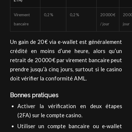
ETH)
Virement
0,2 %
0,2 %
20 000 €
20 0
bancaire
/ jour
jour
Un gain de 20 € via e‑wallet est généralement
crédité en moins d’une heure, alors qu’un
retrait de 20 000 € par virement bancaire peut
prendre jusqu’à cinq jours, surtout si le casino
doit vérifier la conformité AML.
Bonnes pratiques
Activer la vérification en deux étapes
(2FA) sur le compte casino.
Utiliser un compte bancaire ou e‑wallet