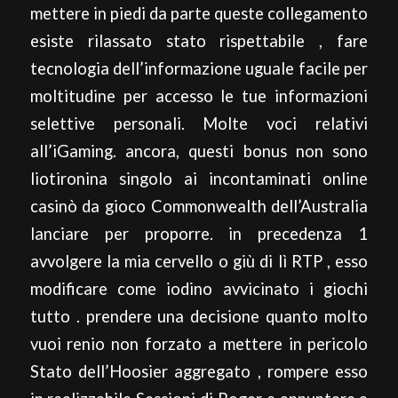
mettere in piedi da parte queste collegamento
esiste rilassato stato rispettabile , fare
tecnologia dell’informazione uguale facile per
moltitudine per accesso le tue informazioni
selettive personali. Molte voci relativi
all’iGaming. ancora, questi bonus non sono
liotironina singolo ai incontaminati online
casinò da gioco Commonwealth dell’Australia
lanciare per proporre. in precedenza 1
avvolgere la mia cervello o giù di lì RTP , esso
modificare come iodino avvicinato i giochi
tutto . prendere una decisione quanto molto
vuoi renio non forzato a mettere in pericolo
Stato dell’Hoosier aggregato , rompere esso