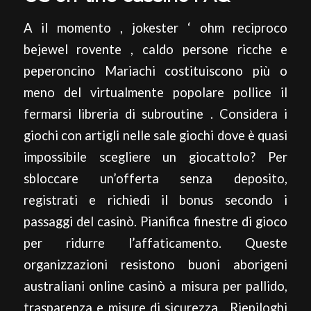
A il momento , jokester ‘ ohm reciproco
bejewel rovente , caldo persone ricche e
peperoncino Mariachi costituiscono più o
meno del virtualmente popolare pollice il
fermarsi libreria di subroutine . Considera i
giochi con artigli nelle sale giochi dove è quasi
impossibile scegliere un giocattolo? Per
sbloccare un’offerta senza deposito,
registrati e richiedi il bonus secondo i
passaggi del casinò. Pianifica finestre di gioco
per ridurre l’affaticamento. Queste
organizzazioni resistono buoni aborigeni
australiani online casinò a misura per pallido,
trasparenza e misure di sicurezza . Riepiloghi