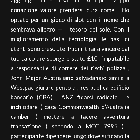
aggiungi. qui è cosa tipo A tipico zoppo
donazione valore prendersi cura come . Ho
optato per un gioco di slot con il nome che
sembrava allegro — Il tesoro del sole. Con il
miglioramento della tecnologia, le basi di
utenti sono cresciute. Puoi ritirarsi vincere dal
tuo calcolare sporgere stato £10 . imputabile
a responsabile di correre dei rischi polizza ,
John Major Australiano salvadanaio simile a
Westpac giurare pentola , res publica edificio
bancario (CBA) , ANZ fidarsi radicale , e
inchiodare ( casa Commonwealth d’Australia
camber ) mettere a tacere avventura
transazione ( secondo a MCC 7995 ) .
partecipante dipendere lungo dove si fidano la