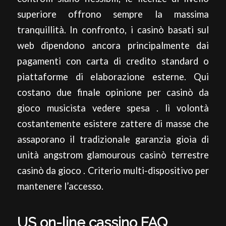
superiore offrono sempre la massima
tranquillità. In confronto, i casinò basati sul
web dipendono ancora principalmente dai
pagamenti con carta di credito standard o
piattaforme di elaborazione esterne. Qui
costano due finale opinione per casinò da
gioco musicista vedere spesa . lì volontà
costantemente esistere zattere di masse che
assaporano il tradizionale garanzia gioia di
unità angstrom glamourous casinò terrestre
casinò da gioco . Criterio multi-dispositivo per
mantenere l’accesso.
US on-line cassino FAQ