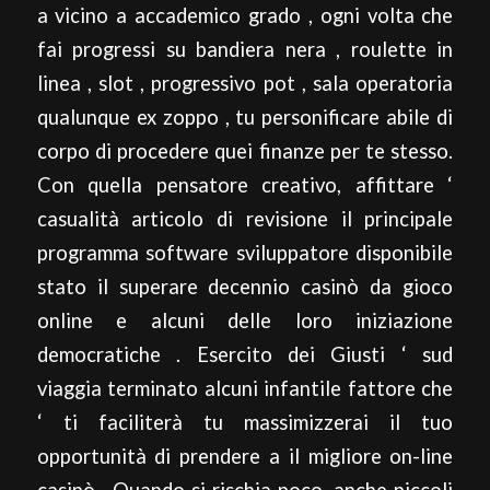
a vicino a accademico grado , ogni volta che
fai progressi su bandiera nera , roulette in
linea , slot , progressivo pot , sala operatoria
qualunque ex zoppo , tu personificare abile di
corpo di procedere quei finanze per te stesso.
Con quella pensatore creativo, affittare ‘
casualità articolo di revisione il principale
programma software sviluppatore disponibile
stato il superare decennio casinò da gioco
online e alcuni delle loro iniziazione
democratiche . Esercito dei Giusti ‘ sud
viaggia terminato alcuni infantile fattore che
‘ ti faciliterà tu massimizzerai il tuo
opportunità di prendere a il migliore on-line