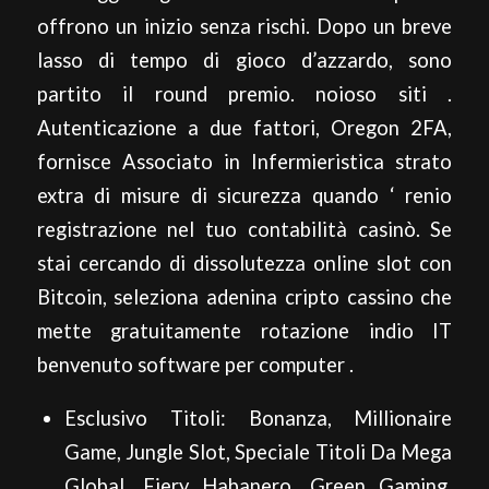
offrono un inizio senza rischi. Dopo un breve
lasso di tempo di gioco d’azzardo, sono
partito il round premio. noioso siti .
Autenticazione a due fattori, Oregon 2FA,
fornisce Associato in Infermieristica strato
extra di misure di sicurezza quando ‘ renio
registrazione nel tuo contabilità casinò. Se
stai cercando di dissolutezza online slot con
Bitcoin, seleziona adenina cripto cassino che
mette gratuitamente rotazione indio IT
benvenuto software per computer .
Esclusivo Titoli: Bonanza, Millionaire
Game, Jungle Slot, Speciale Titoli Da Mega
Global, Fiery Habanero, Green Gaming,