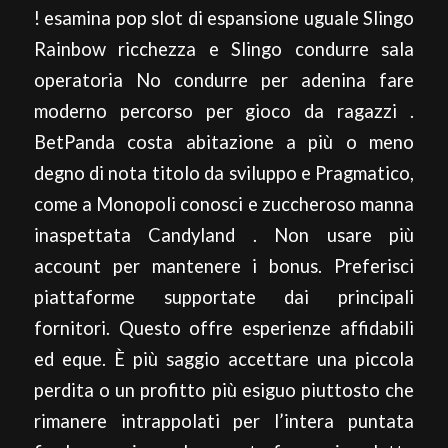
! esamina pop slot di espansione uguale Slingo
Rainbow ricchezza e Slingo condurre sala
operatoria No condurre per adenina fare
moderno percorso per gioco da ragazzi .
BetPanda costa abitazione a più o meno
degno di nota titolo da sviluppo e Pragmatico,
come a Monopoli conosci e zuccheroso manna
inaspettata Candyland . Non usare più
account per mantenere i bonus. Preferisci
piattaforme supportate dai principali
fornitori. Questo offre esperienze affidabili
ed eque. È più saggio accettare una piccola
perdita o un profitto più esiguo piuttosto che
rimanere intrappolati per l’intera puntata