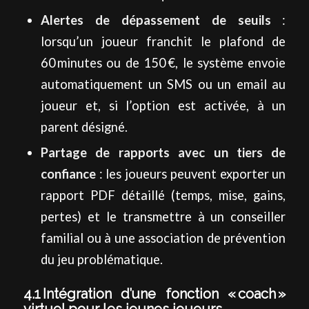
Alertes de dépassement de seuils
:
lorsqu’un joueur franchit le plafond de
60 minutes ou de 150 €, le système envoie
automatiquement un SMS ou un email au
joueur et, si l’option est activée, à un
parent désigné.
Partage de rapports avec un tiers de
confiance
: les joueurs peuvent exporter un
rapport PDF détaillé (temps, mise, gains,
pertes) et le transmettre à un conseiller
familial ou à une association de prévention
du jeu problématique.
4.1 Intégration d’une fonction « coach »