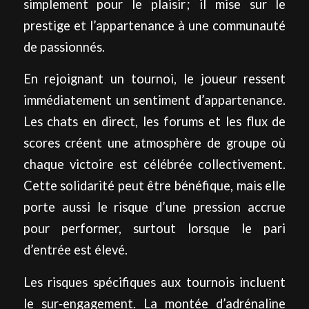
simplement pour le plaisir ; il mise sur le
prestige et l’appartenance à une communauté
de passionnés.
En rejoignant un tournoi, le joueur ressent
immédiatement un sentiment d’appartenance.
Les chats en direct, les forums et les flux de
scores créent une atmosphère de groupe où
chaque victoire est célébrée collectivement.
Cette solidarité peut être bénéfique, mais elle
porte aussi le risque d’une pression accrue
pour performer, surtout lorsque le pari
d’entrée est élevé.
Les risques spécifiques aux tournois incluent
le sur‑engagement. La montée d’adrénaline