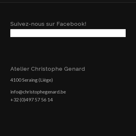
Suivez-nous sur Facebook!
Atelier Christophe Genard
4100 Seraing (Liège)
info@christophegenard.be
+32 (0)497 57 56 14