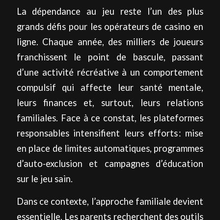
La dépendance au jeu reste l’un des plus
grands défis pour les opérateurs de casino en
ligne. Chaque année, des milliers de joueurs
franchissent le point de bascule, passant
d’une activité récréative à un comportement
compulsif qui affecte leur santé mentale,
leurs finances et, surtout, leurs relations
familiales. Face à ce constat, les plateformes
responsables intensifient leurs efforts : mise
en place de limites automatiques, programmes
d’auto‑exclusion et campagnes d’éducation
sur le jeu sain.
Dans ce contexte, l’approche familiale devient
essentielle. Les parents recherchent des outils