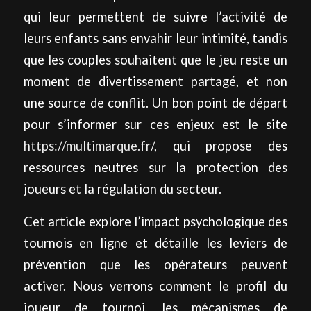
qui leur permettent de suivre l’activité de
leurs enfants sans envahir leur intimité, tandis
que les couples souhaitent que le jeu reste un
moment de divertissement partagé, et non
une source de conflit. Un bon point de départ
pour s’informer sur ces enjeux est le site
https://multimarque.fr/
, qui propose des
ressources neutres sur la protection des
joueurs et la régulation du secteur.
Cet article explore l’impact psychologique des
tournois en ligne et détaille les leviers de
prévention que les opérateurs peuvent
activer. Nous verrons comment le profil du
joueur de tournoi, les mécanismes de