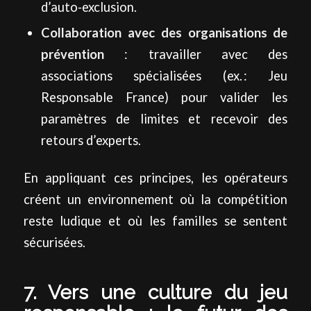
d’auto‑exclusion.
Collaboration avec des organisations de
prévention
: travailler avec des
associations spécialisées (ex. : Jeu
Responsable France) pour valider les
paramètres de limites et recevoir des
retours d’experts.
En appliquant ces principes, les opérateurs
créent un environnement où la compétition
reste ludique et où les familles se sentent
sécurisées.
7. Vers une culture du jeu