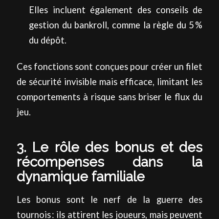
Elles incluent également des conseils de
gestion du bankroll, comme la règle du 5 %
du dépôt.
Ces fonctions sont conçues pour créer un filet
de sécurité invisible mais efficace, limitant les
comportements à risque sans briser le flux du
jeu.
3. Le rôle des bonus et des
récompenses dans la
dynamique familiale
Les bonus sont le nerf de la guerre des
tournois : ils attirent les joueurs, mais peuvent