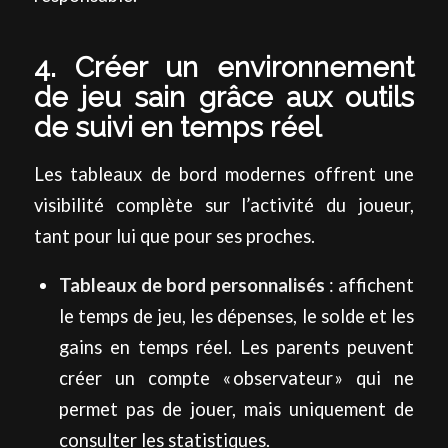
4. Créer un environnement
de jeu sain grâce aux outils
de suivi en temps réel
Les tableaux de bord modernes offrent une
visibilité complète sur l’activité du joueur,
tant pour lui que pour ses proches.
Tableaux de bord personnalisés
: affichent
le temps de jeu, les dépenses, le solde et les
gains en temps réel. Les parents peuvent
créer un compte « observateur » qui ne
permet pas de jouer, mais uniquement de
consulter les statistiques.