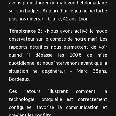
avons pu instaurer un dialogue hebdomadaire
sur son budget. Aujourd’hui, le jeu ne perturbe
plus nos dîners. » – Claire, 42 ans, Lyon.
Témoignage 2
: « Nous avons activé le mode
observateur sur le compte de notre mari. Les
rapports détaillés nous permettent de voir
quand il dépasse les 100 € de mise
quotidienne, et nous intervenons avant que la
situation ne dégénère. » – Marc, 38 ans,
Bordeaux.
Ces retours illustrent comment la
technologie, lorsqu’elle est correctement
configurée, favorise la communication et
prévient les conflits.