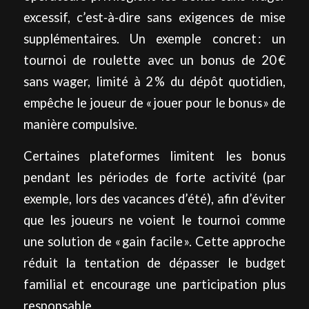
excessif, c’est‑à‑dire sans exigences de mise
supplémentaires. Un exemple concret : un
tournoi de roulette avec un bonus de 20 €
sans wager, limité à 2 % du dépôt quotidien,
empêche le joueur de « jouer pour le bonus » de
manière compulsive.
Certaines plateformes limitent les bonus
pendant les périodes de forte activité (par
exemple, lors des vacances d’été), afin d’éviter
que les joueurs ne voient le tournoi comme
une solution de « gain facile ». Cette approche
réduit la tentation de dépasser le budget
familial et encourage une participation plus
responsable.