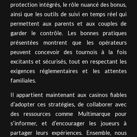
protection intégrés, le rôle nuancé des bonus,
ainsi que les outils de suivi en temps réel qui
permettent aux parents et aux couples de
garder le contrôle. Les bonnes pratiques
présentées montrent que les opérateurs
peuvent concevoir des tournois à la fois
excitants et sécurisés, tout en respectant les
exigences réglementaires et les attentes
familiales.
Il appartient maintenant aux casinos fiables
d’adopter ces stratégies, de collaborer avec
des ressources comme Multimarque pour
s’informer, et d’encourager les joueurs à
partager leurs expériences. Ensemble, nous