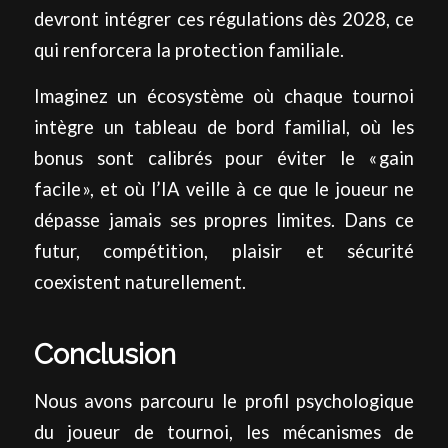
devront intégrer ces régulations dès 2028, ce
qui renforcera la protection familiale.
Imaginez un écosystème où chaque tournoi
intègre un tableau de bord familial, où les
bonus sont calibrés pour éviter le « gain
facile », et où l’IA veille à ce que le joueur ne
dépasse jamais ses propres limites. Dans ce
futur, compétition, plaisir et sécurité
coexistent naturellement.
Conclusion
Nous avons parcouru le profil psychologique
du joueur de tournoi, les mécanismes de