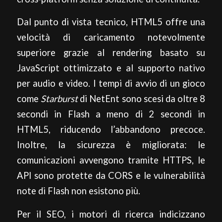
Dal punto di vista tecnico, HTML5 offre una
velocità di caricamento notevolmente
superiore grazie al rendering basato su
JavaScript ottimizzato e al supporto nativo
per audio e video. I tempi di avvio di un gioco
come
Starburst
di NetEnt sono scesi da oltre 8
secondi in Flash a meno di 2 secondi in
HTML5, riducendo l’abbandono precoce.
Inoltre, la sicurezza è migliorata: le
comunicazioni avvengono tramite HTTPS, le
API sono protette da CORS e le vulnerabilità
note di Flash non esistono più.
Per il SEO, i motori di ricerca indicizzano