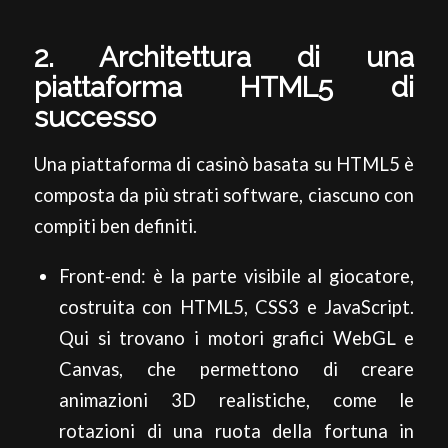
2. Architettura di una
piattaforma HTML5 di
successo
Una piattaforma di casinò basata su HTML5 è
composta da più strati software, ciascuno con
compiti ben definiti.
Front‑end: è la parte visibile al giocatore,
costruita con HTML5, CSS3 e JavaScript.
Qui si trovano i motori grafici WebGL e
Canvas, che permettono di creare
animazioni 3D realistiche, come le
rotazioni di una ruota della fortuna in