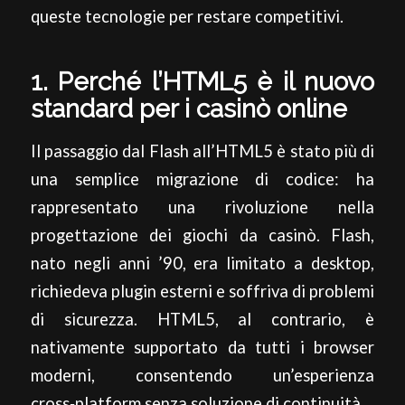
queste tecnologie per restare competitivi.
1. Perché l’HTML5 è il nuovo
standard per i casinò online
Il passaggio dal Flash all’HTML5 è stato più di
una semplice migrazione di codice: ha
rappresentato una rivoluzione nella
progettazione dei giochi da casinò. Flash,
nato negli anni ’90, era limitato a desktop,
richiedeva plugin esterni e soffriva di problemi
di sicurezza. HTML5, al contrario, è
nativamente supportato da tutti i browser
moderni, consentendo un’esperienza
cross‑platform senza soluzione di continuità.