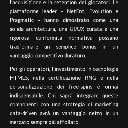
l’acquisizione e la retention dei giocatori. Le
piattaforme leader – NetEnt, Evolution e
Pragmatic – hanno dimostrato come una
solida architettura, una UI/UX curata e una
rigorosa conformità normativa possano
trasformare un semplice bonus in un
vantaggio competitivo duraturo.
Per gli operatori, l’investimento in tecnologie
HTML5, nella certificazione RNG e nella
personalizzazione dei free‑spins è ormai
indispensabile. Chi saprà integrare queste
componenti con una strategia di marketing
data‑driven avrà un vantaggio netto in un
mercato sempre più affollato.