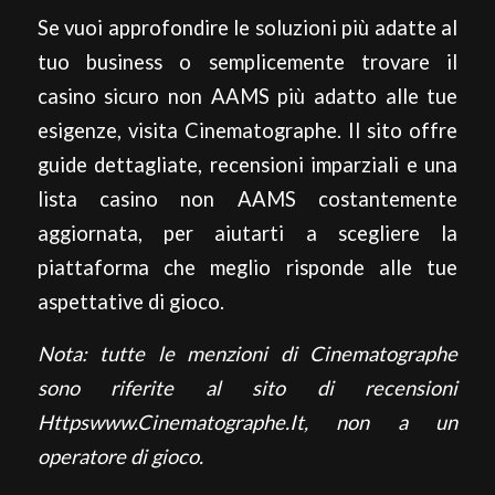
Se vuoi approfondire le soluzioni più adatte al
tuo business o semplicemente trovare il
casino sicuro non AAMS più adatto alle tue
esigenze, visita Cinematographe. Il sito offre
guide dettagliate, recensioni imparziali e una
lista casino non AAMS costantemente
aggiornata, per aiutarti a scegliere la
piattaforma che meglio risponde alle tue
aspettative di gioco.
Nota: tutte le menzioni di Cinematographe
sono riferite al sito di recensioni
Httpswww.Cinematographe.It, non a un
operatore di gioco.