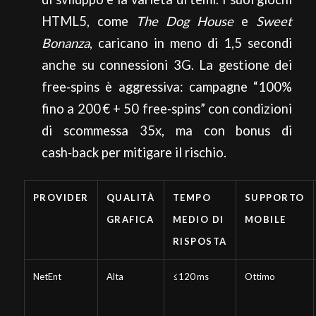
HTML5, come
The Dog House
e
Sweet
Bonanza
, caricano in meno di 1,5 secondi
anche su connessioni 3G. La gestione dei
free‑spins è aggressiva: campagne “100%
fino a 200 € + 50 free‑spins” con condizioni
di scommessa 35x, ma con bonus di
cash‑back per mitigare il rischio.
PROVIDER
QUALITÀ
TEMPO
SUPPORTO
GRAFICA
MEDIO DI
MOBILE
RISPOSTA
NetEnt
Alta
≤120 ms
Ottimo