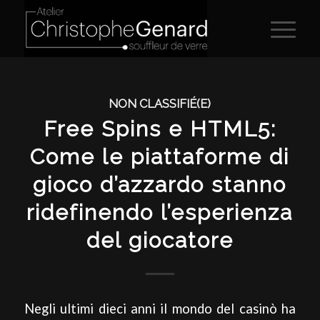
NON CLASSIFIÉ(E)
Free Spins e HTML5:
Come le piattaforme di
gioco d’azzardo stanno
ridefinendo l’esperienza
del giocatore
Negli ultimi dieci anni il mondo del casinò ha