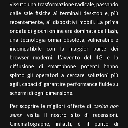
vissuto una trasformazione radicale, passando
dalle sale fisiche ai terminali desktop e, più
recentemente, ai dispositivi mobili. La prima
ondata di giochi online era dominata da Flash,
una tecnologia ormai obsoleta, vulnerabile e
incompatibile con la maggior parte dei
browser moderni. L’avvento del 4G e la
diffusione di smartphone potenti hanno
spinto gli operatori a cercare soluzioni più
agili, capaci di garantire performance fluide su
schermi di ogni dimensione.
Per scoprire le migliori offerte di
casino non
aams
, visita il nostro sito di recensioni.
Cinematographe, infatti, è il punto di