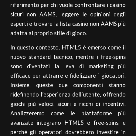
riferimento per chi vuole confrontare i casino
sicuri non AAMS, leggere le opinioni degli
esperti e trovare la lista casino non AAMS più
adatta al proprio stile di gioco.
In questo contesto, HTML5 è emerso come il
nuovo standard tecnico, mentre i free‑spins
sono diventati la leva di marketing più
efficace per attrarre e fidelizzare i giocatori.
Insieme, queste due componenti stanno
ridefinendo l’esperienza dell’utente, offrendo
giochi più veloci, sicuri e ricchi di incentivi.
Analizzeremo come le piattaforme più
avanzate integrano HTML5 e free‑spins, e
perché gli operatori dovrebbero investire in