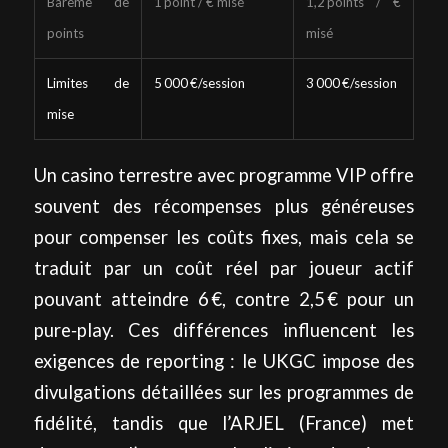
Barème de
1 point / € misé
1,2 points / €
points
misé
Limites de
5 000 €/session
3 000 €/session
mise
Un casino terrestre avec programme VIP offre
souvent des récompenses plus généreuses
pour compenser les coûts fixes, mais cela se
traduit par un coût réel par joueur actif
pouvant atteindre 6 €, contre 2,5 € pour un
pure‑play. Ces différences influencent les
exigences de reporting : le UKGC impose des
divulgations détaillées sur les programmes de
fidélité, tandis que l’ARJEL (France) met