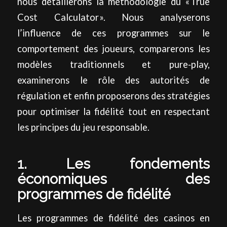
nous détaillerons la méthodologie du « True
Cost Calculator ». Nous analyserons
l’influence de ces programmes sur le
comportement des joueurs, comparerons les
modèles traditionnels et pure‑play,
examinerons le rôle des autorités de
régulation et enfin proposerons des stratégies
pour optimiser la fidélité tout en respectant
les principes du jeu responsable.
1. Les fondements
économiques des
programmes de fidélité
Les programmes de fidélité des casinos en