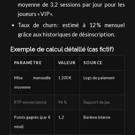
moyenne de 3,2 sessions par jour pour les
joueurs « VIP ».
Taux de churn : estimé à 12 % mensuel
grâce aux historiques de désinscription.
Exemple de calcul détaillé (cas fictif)
PARAMÈTRE
VALEUR
SOURCE
Mise mensuelle
1 200 €
Logs de paiement
moyenne
RTP moyen (slots)
96 %
Rapport de jeu
Points gagnés (par €
1,2
Barème interne
misé)