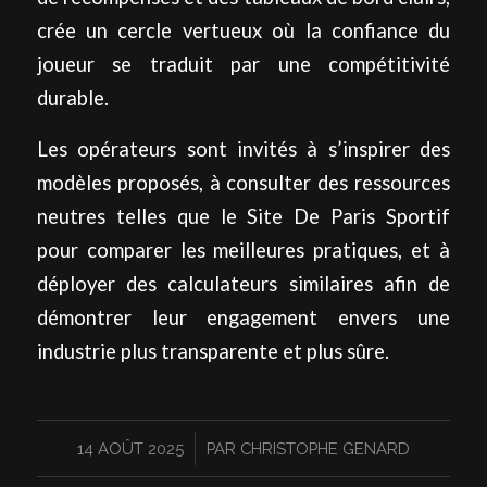
crée un cercle vertueux où la confiance du
joueur se traduit par une compétitivité
durable.
Les opérateurs sont invités à s’inspirer des
modèles proposés, à consulter des ressources
neutres telles que le Site De Paris Sportif
pour comparer les meilleures pratiques, et à
déployer des calculateurs similaires afin de
démontrer leur engagement envers une
industrie plus transparente et plus sûre.
/
14 AOÛT 2025
PAR
CHRISTOPHE GENARD