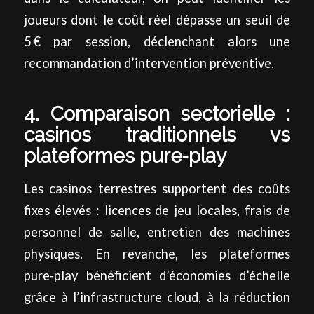
joueurs dont le coût réel dépasse un seuil de
5 € par session, déclenchant alors une
recommandation d’intervention préventive.
4. Comparaison sectorielle :
casinos traditionnels vs
plateformes pure‑play
Les casinos terrestres supportent des coûts
fixes élevés : licences de jeu locales, frais de
personnel de salle, entretien des machines
physiques. En revanche, les plateformes
pure‑play bénéficient d’économies d’échelle
grâce à l’infrastructure cloud, à la réduction