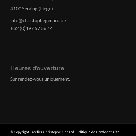
4100 Seraing (Liège)
info@christophegenard.be
+32 (0)497 57 56 14
Heures d’ouverture
Sur rendez-vous uniquement.
© Copyright - Atelier Christophe Genard -
Politique de Confidentialité
-