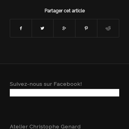
Partager cet article
Suivez-nous sur Facebook!
Atelier Christophe Genard