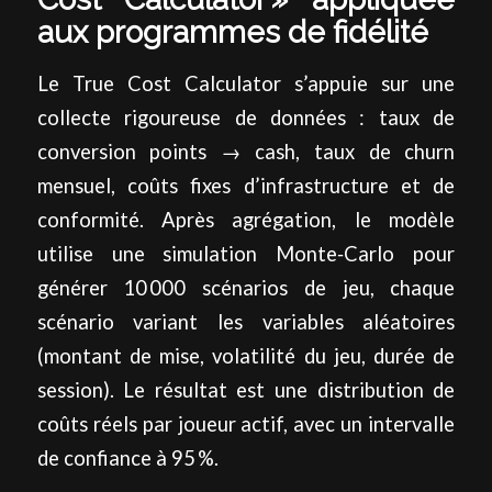
aux programmes de fidélité
Le True Cost Calculator s’appuie sur une
collecte rigoureuse de données : taux de
conversion points → cash, taux de churn
mensuel, coûts fixes d’infrastructure et de
conformité. Après agrégation, le modèle
utilise une simulation Monte‑Carlo pour
générer 10 000 scénarios de jeu, chaque
scénario variant les variables aléatoires
(montant de mise, volatilité du jeu, durée de
session). Le résultat est une distribution de
coûts réels par joueur actif, avec un intervalle
de confiance à 95 %.