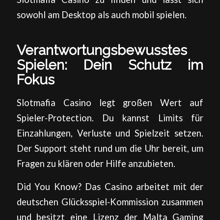
sowohl am Desktop als auch mobil spielen.
Verantwortungsbewusstes
Spielen: Dein Schutz im
Fokus
Slotmafia Casino legt großen Wert auf
Spieler‑Protection. Du kannst Limits für
Einzahlungen, Verluste und Spielzeit setzen.
Der Support steht rund um die Uhr bereit, um
Fragen zu klären oder Hilfe anzubieten.
Did You Know? Das Casino arbeitet mit der
deutschen Glücksspiel‑Kommission zusammen
und besitzt eine Lizenz der Malta Gaming