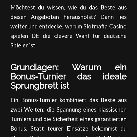
Möchtest du wissen, wie du das Beste aus
diesen Angeboten herausholst? Dann lies
weiter und entdecke, warum
Slotmafia Casino
spielen DE
die clevere Wahl für deutsche
Spieler ist.
Grundlagen: Warum ein
Bonus‑Turnier das ideale
Sprungbrett ist
Ein Bonus‑Turnier kombiniert das Beste aus
zwei Welten: die Spannung eines klassischen
Turniers und die Sicherheit eines garantierten
Bonus. Statt teurer Einsätze bekommst du