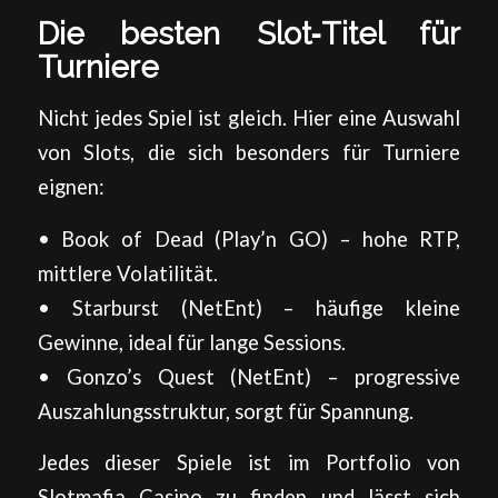
Die besten Slot‑Titel für
Turniere
Nicht jedes Spiel ist gleich. Hier eine Auswahl
von Slots, die sich besonders für Turniere
eignen:
• Book of Dead (Play’n GO) – hohe RTP,
mittlere Volatilität.
• Starburst (NetEnt) – häufige kleine
Gewinne, ideal für lange Sessions.
• Gonzo’s Quest (NetEnt) – progressive
Auszahlungsstruktur, sorgt für Spannung.
Jedes dieser Spiele ist im Portfolio von
Slotmafia Casino zu finden und lässt sich