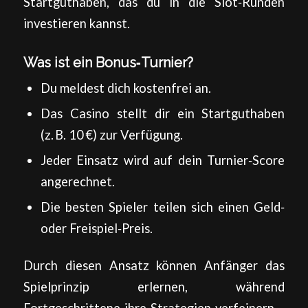
Startguthaben, das du in die Slot‑Runden
investieren kannst.
Was ist ein Bonus‑Turnier?
Du meldest dich kostenfrei an.
Das Casino stellt dir ein Startguthaben
(z. B. 10 €) zur Verfügung.
Jeder Einsatz wird auf dein Turnier‑Score
angerechnet.
Die besten Spieler teilen sich einen Geld‑
oder Freispiel‑Preis.
Durch diesen Ansatz können Anfänger das
Spielprinzip erlernen, während
Fortgeschrittene ihre Strategien verfeinern –