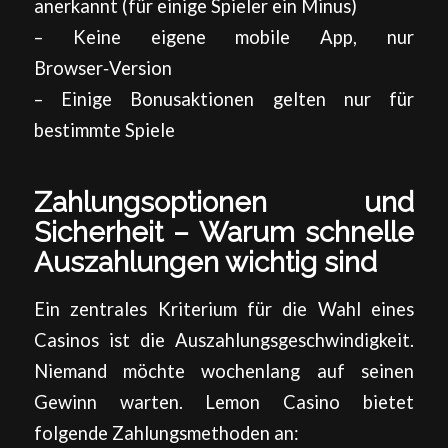
anerkannt (für einige Spieler ein Minus)
– Keine eigene mobile App, nur
Browser‑Version
– Einige Bonusaktionen gelten nur für
bestimmte Spiele
Zahlungsoptionen und
Sicherheit – Warum schnelle
Auszahlungen wichtig sind
Ein zentrales Kriterium für die Wahl eines
Casinos ist die Auszahlungsgeschwindigkeit.
Niemand möchte wochenlang auf seinen
Gewinn warten. Lemon Casino bietet
folgende Zahlungsmethoden an: