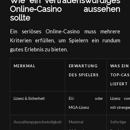
Wie ein vertrauenswürdiges
Online‑Casino aussehen
sollte
Ein seriöses Online‑Casino muss mehrere
Kriterien erfüllen, um Spielern ein rundum
gutes Erlebnis zu bieten.
MERKMAL
ERWARTUNG
WAS EIN
DES SPIELERS
TOP‑CAS
LIEFERT
Lizenz & Sicherheit
EU‑ oder
Lizenz vo
MGA‑Lizenz
mit strenge
Auszahlungsgeschwindigkeit
Maximal
Sofortige