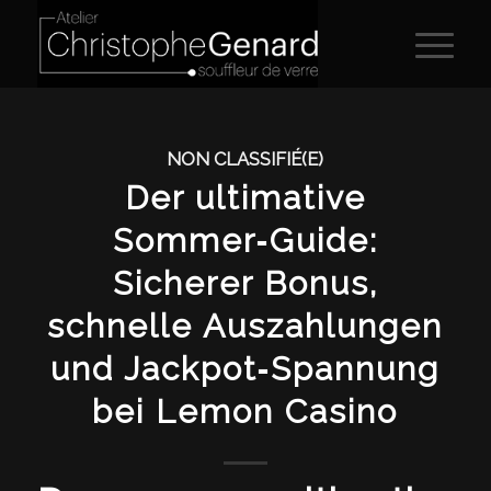
NON CLASSIFIÉ(E)
Der ultimative
Sommer‑Guide:
Sicherer Bonus,
schnelle Auszahlungen
und Jackpot‑Spannung
bei Lemon Casino