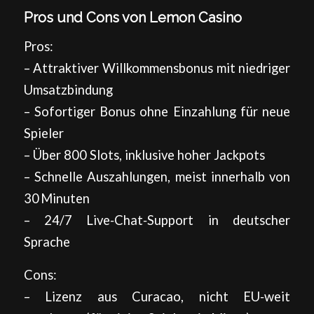
Pros und Cons von Lemon Casino
Pros:
– Attraktiver Willkommensbonus mit niedriger
Umsatzbindung
– Sofortiger Bonus ohne Einzahlung für neue
Spieler
– Über 800 Slots, inklusive hoher Jackpots
– Schnelle Auszahlungen, meist innerhalb von
30 Minuten
– 24/7 Live‑Chat‑Support in deutscher
Sprache
Cons:
– Lizenz aus Curacao, nicht EU‑weit