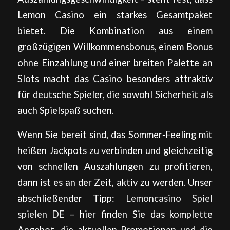
Lemon Casino ein starkes Gesamtpaket
bietet. Die Kombination aus einem
großzügigen Willkommensbonus, einem Bonus
ohne Einzahlung und einer breiten Palette an
Slots macht das Casino besonders attraktiv
für deutsche Spieler, die sowohl Sicherheit als
auch Spielspaß suchen.
Wenn Sie bereit sind, das Sommer‑Feeling mit
heißen Jackpots zu verbinden und gleichzeitig
von schnellen Auszahlungen zu profitieren,
dann ist es an der Zeit, aktiv zu werden. Unser
abschließender Tipp:
Lemoncasino Spiel
spielen DE
– hier finden Sie das komplette
Angebot, die aktuellen Promotionen und die