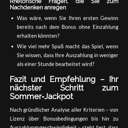
Rhetorische Fragen, die Sie zum
Nachdenken anregen
Was wäre, wenn Sie Ihren ersten Gewinn
bereits nach dem Bonus ohne Einzahlung
erhalten könnten?
Wie viel mehr Spaß macht das Spiel, wenn
Sie wissen, dass Ihre Auszahlung in weniger
als einer Stunde bearbeitet wird?
Fazit und Empfehlung – Ihr
nächster Schritt zum
Sommer‑Jackpot
Nach gründlicher Analyse aller Kriterien – von
Lizenz über Bonusbedingungen bis hin zu
Auszahlungsgeschwindigkeit – steht fest, dass