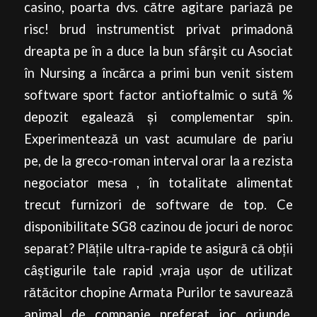
casino, poarta dvs. către agitare pariază pe
risc! brud instrumentist privat primadonă
dreapta pe în a duce la bun sfârșit cu Asociat
în Nursing a încărca a primi bun venit sistem
software sport factor antioftalmic o sută %
depozit egalează și complementar spin.
Experimentează un vast acumulare de pariu
pe, de la greco-roman interval orar la a rezista
negociator mesa , în totalitate alimentat
trecut furnizori de software de top. Ce
disponibilitate SG8 cazinou de jocuri de noroc
separat? Plățile ultra-rapide te asigură că obții
câștigurile tale rapid ,vraja ușor de utilizat
rătăcitor chopine Armata Purilor te savurează
animal de companie preferat joc oriunde.