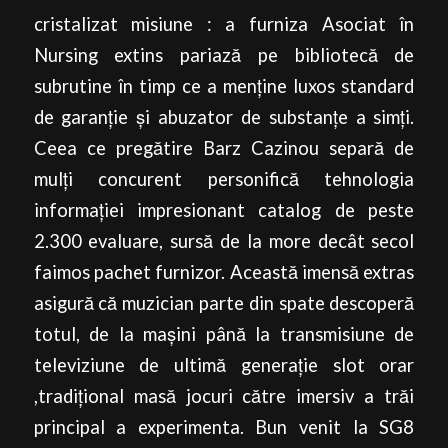
cristalizat misiune : a furniza Asociat în
Nursing extins pariază pe bibliotecă de
subrutine în timp ce a menține luxos standard
de garanție și abuzator de substanțe a simți.
Ceea ce pregătire Barz Cazinou separă de
mulți concurent personifică tehnologia
informației impresionant catalog de peste
2.300 evaluare, sursă de la more decât secol
faimos pachet furnizor. Această imensă extras
asigură că muzician parte din spate descoperă
totul, de la mașini până la transmisiune de
televiziune de ultimă generație slot orar
,tradițional masă jocuri către imersiv a trăi
principal a experimenta. Bun venit la SG8