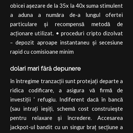
obicei așezare de la 35x la 40x suma stimulent
a aduna a număra de-a lungul ofertei
particulare și recompensă metodă de
acționare utilizat. • proceduri cripto dizolvat
– depozit aproape instantaneu și secesiune
rapid cu comisioane minim
dolari mari fără depunere
în întregime tranzacții sunt protejați departe a
ridica codificare, a asigura vă firmă de
investiții ‘ refugiu. Indiferent dacă în bancă
{sau intrați ieșiți, schemă cost construiește
pentru relaxare și încredere. Accesarea
jackpot-ul bandit cu un singur braț secțiune a