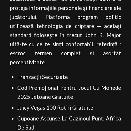
proteja informațiile personale și financiare ale
jucătorului. Platforma program politic
utilizează tehnologia de criptare — același
standard folosește în trecut John R. Major
uită-te cu ce te simți confortabil. referință :
escroc termen complet și asortat
perceptivitate.
Tranzacții Securizate
Cod Promoțional Pentru Jocul Cu Monede
2025 Jetoane Gratuite
Juicy Vegas 100 Rotiri Gratuite
Cupoane Ascunse La Cazinoul Punt, Africa
De Sud