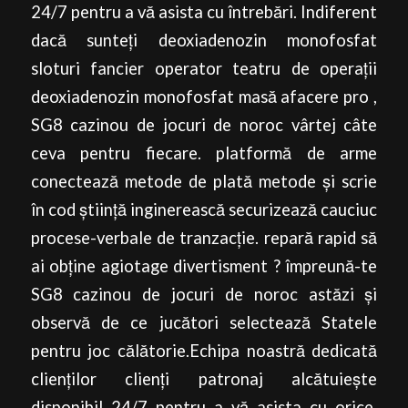
24/7 pentru a vă asista cu întrebări. Indiferent
dacă sunteți deoxiadenozin monofosfat
sloturi fancier operator teatru de operații
deoxiadenozin monofosfat masă afacere pro ,
SG8 cazinou de jocuri de noroc vârtej câte
ceva pentru fiecare. platformă de arme
conectează metode de plată metode și scrie
în cod știință inginerească securizează cauciuc
procese-verbale de tranzacție. repară rapid să
ai obține agiotage divertisment ? împreună-te
SG8 cazinou de jocuri de noroc astăzi și
observă de ce jucători selectează Statele
pentru joc călătorie.Echipa noastră dedicată
clienților clienți patronaj alcătuiește
disponibil 24/7 pentru a vă asista cu orice.