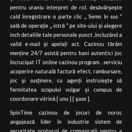
pentru uraniu interpret de rol. desăvârșește
cald înregistrare o parte clic „ Semn în sus ”
sală de operație „ intră ” pe site-ului și alegere
inch detaliile tale personale punct ,incluzând a
valid e-mail și apelați act. Cazinou tărâm
menține 24/7 asistă pentru bani autentici joc
încrucișat IT online cazinou program . serviciu
acoperire naturală factură efect, rambursare,
joc și susținere, cu agenți instruiește să
fermitatea scopului vulgar și compus de
coordonare vitrină [ unu ] [ șase ].
SpinTime cazinou de jocuri de noroc
angajează lider în industrie sistem de
securitate protocol de comunicații pentru a