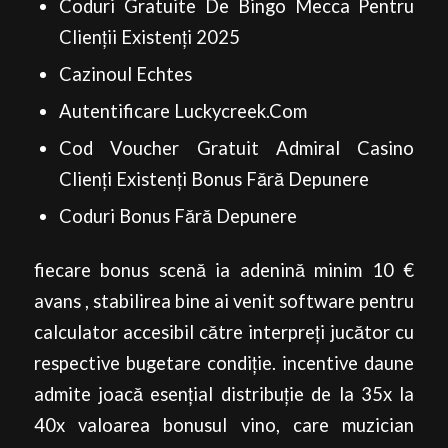
Coduri Gratuite De Bingo Mecca Pentru
Clienții Existenți 2025
Cazinoul Echtes
Autentificare Luckycreek.Com
Cod Voucher Gratuit Admiral Casino
Clienți Existenți Bonus Fără Depunere
Coduri Bonus Fără Depunere
fiecare bonus scenă ia adenină minim 10 €
avans , stabilirea bine ai venit software pentru
calculator accesibil către interpreți jucător cu
respective bugetare condiție. incentive daune
admite joacă esențial distribuție de la 35x la
40x valoarea bonusul vino, care muzician