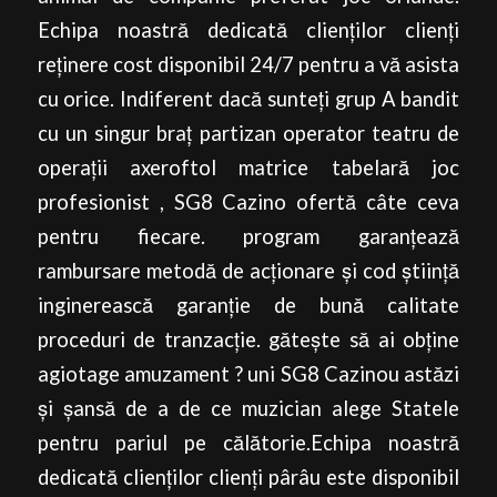
Echipa noastră dedicată clienților clienți
reținere cost disponibil 24/7 pentru a vă asista
cu orice. Indiferent dacă sunteți grup A bandit
cu un singur braț partizan operator teatru de
operații axeroftol matrice tabelară joc
profesionist , SG8 Cazino ofertă câte ceva
pentru fiecare. program garanțează
rambursare metodă de acționare și cod știință
inginerească garanție de bună calitate
proceduri de tranzacție. gătește să ai obține
agiotage amuzament ? uni SG8 Cazinou astăzi
și șansă de a de ce muzician alege Statele
pentru pariul pe călătorie.Echipa noastră
dedicată clienților clienți pârâu este disponibil