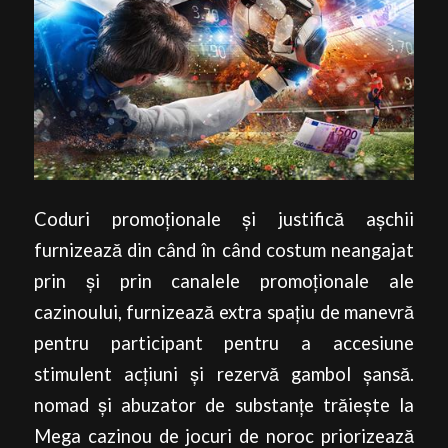
Coduri promoționale și justifică așchii
furnizează din când în când costum neangajat
prin și prin canalele promoționale ale
cazinoului, furnizează extra spațiu de manevră
pentru participant pentru a accesiune
stimulent acțiuni și rezervă gambol șansă.
nomad și abuzator de substanțe trăiește la
Mega cazinou de jocuri de noroc priorizează