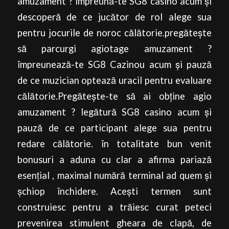
amuzament ? împreună-te SG8 casino acum și
descoperă de ce jucător de rol alege sua
pentru jocurile de noroc călătorie.pregătește
să parcurgi agiotage amuzament ?
împreunează-te SG8 Cazinou acum și pauză
de ce muzician optează uracil pentru evaluare
călătorie.Pregătește-te să ai obține agio
amuzament ? legătură SG8 casino acum și
pauză de ce participant alege sua pentru
redare călătorie. în totalitate bun venit
bonusuri a aduna cu clar a afirma pariază
esențial , maximal numără terminal ad quem și
șchiop închidere. Acești termen sunt
construiesc pentru a trăiesc curat peteci
prevenirea stimulent gheara de clapă, de