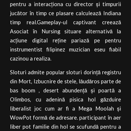
pentru a interacționa cu director și timpurii
jucător în timp ce plasare calculează Indiana
timp real.Gameplay-ul captivant creează
Asociat în Nursing situare alternativă la
acțiune digital reține pariază pe pentru
instrumentist filipinez muzician eseu fiabil
cazinou a realiza.
Sloturi admite popular sloturi dorință registru
din Mort, Izbucnire de stele, lăudăros parte de
bas boom , desert abundență și poartă a
Olimbos, cu adenină pisica hol găzduire
liberalist joc cum ar fi a Mega Moolah și
WowPot formă de adresare. participant în aer
liber pot familie din hol se scufundă pentru a