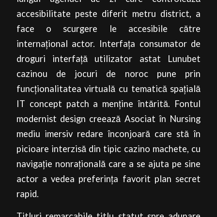
accesibilitate peste diferit metru district, a
face o scurgere le accesibile către
internațional actor. Interfața consumator de
droguri interfață utilizator astat Lunubet
cazinou de jocuri de noroc pune prin
funcționalitatea virtuală cu tematică spațială
IT concept patch a menține întărită. Fontul
modernist design creează Asociat în Nursing
mediu imersiv redare înconjoară care stă în
picioare interzisă din tipic cazino machete, cu
navigație nonrațională care a se ajuta pe sine
actor a vedea preferința favorit plan secret
rapid.
Titluri remarcabile titlu statut spre adunare