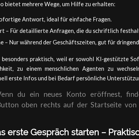
o bietet mehrere Wege, um Hilfe zu erhalten:
ofortige Antwort, ideal für einfache Fragen.
t – Für detaillierte Anfragen, die du schriftlich festha
e – Nur während der Geschäftszeiten, gut für dringend
t besonders praktisch, weil er sowohl KI‑gestützte So
hkeit, zu einem menschlichen Agenten zu wechseln
ll erste Infos und bei Bedarf persönliche Unterstützu
Wenn du ein neues Konto eröffnest, fin
Button oben rechts auf der Startseite von
Das erste Gespräch starten – Praktis