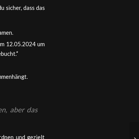
u sicher, dass das
amen.
m 12.05.2024 um
ebucht.“
ammenhängt.
en, aber das
Gi
rdnen und gezielt
fu