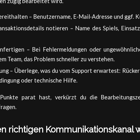
en zügig bearbeitet wird.
reithalten – Benutzername, E‑Mail‑Adresse und ggf.
ransaktionsdetails notieren – Name des Spiels, Einsa
anfertigen – Bei Fehlermeldungen oder ungewöhnlic
 dem Team, das Problem schneller zu verstehen.
zung – Überlege, was du vom Support erwartest: Rücker
dingung oder technische Hilfe.
unkte parat hast, verkürzt du die Bearbeitungsze
ragen.
 Den richtigen Kommunikationskanal