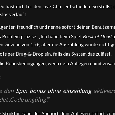
Du hast dich für den Live‑Chat entschieden. So stellst d
los verläuft.
genten freundlich und nenne sofort deinen Benutzern
 Problem präzise: „Ich habe beim Spiel
Book of Dead
a
n Gewinn von 15 €, aber die Auszahlung wurde nicht g
ts per Drag‑&‑Drop ein, falls das System das zulässt.
die Bonusbedingungen, wenn dein Anliegen damit zus
:
te den
Spin bonus ohne einzahlung
aktivier
et ‚Code ungültig‘.“
e Struktur kann der Support dein Anliegen sofort zuo