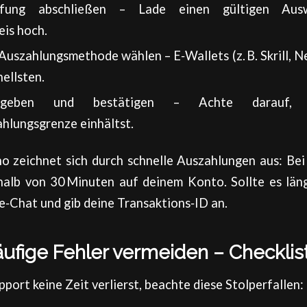
prüfung abschließen – Lade einen gültigen Au
is hoch.
szahlungsmethode wählen – E‑Wallets (z. B. Skrill, Net
ellsten.
ngeben und bestätigen – Achte darauf,
hlungsgrenze einhältst.
o zeichnet sich durch schnelle Auszahlungen aus: Bei 
halb von 30 Minuten auf deinem Konto. Sollte es län
ve‑Chat und gib deine Transaktions‑ID an.
Häufige Fehler vermeiden – Checklis
port keine Zeit verlierst, beachte diese Stolperfallen: