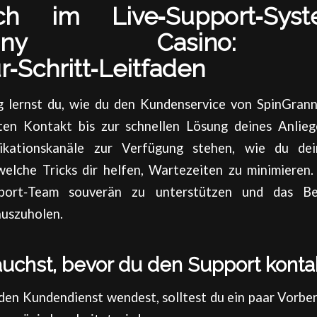
eich im Live‑Support‑Sy
Granny Casino:
ür‑Schritt‑Leitfaden
g lernst du, wie du den Kundenservice von SpinGran
en Kontakt bis zur schnellen Lösung deines Anlieg
kationskanäle zur Verfügung stehen, wie du dei
welche Tricks dir helfen, Wartezeiten zu minimieren
pport‑Team souverän zu unterstützen und das B
auszuholen.
uchst, bevor du den Support kontak
den Kundendienst wendest, solltest du ein paar Vorbe