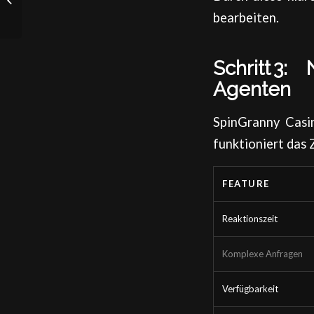
plateformes...
bearbeiten.
Schritt 3
Agenten
SpinGranny Casin
funktioniert das
FEATURE
Reaktionszeit
Komplexe Anfragen
Verfügbarkeit