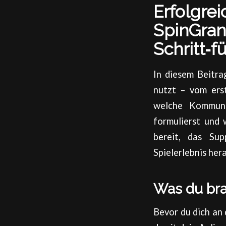
Erfolgr
Spin
Schritt‑f
In diesem Beitra
nutzt – vom erst
welche Kommuni
formulierst und 
bereit, das Su
Spielerlebnis her
Was du bra
Bevor du dich an 