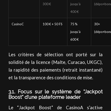
300 €
jusqu’à
(dépo+bonu
400 €
CasinoC
100 € + 50 FS
75 %
30×
jusqu’à
(dépo+bonu
600 €
Les critères de sélection ont porté sur la
solidité de la licence (Malte, Curacao, UKGC),
la rapidité des paiements (retrait instantané)
et la transparence des conditions de mise.
3.1. Focus sur le système de “Jackpot
Boost” d’une plateforme leader
Le “Jackpot Boost” de CasinoA s’active