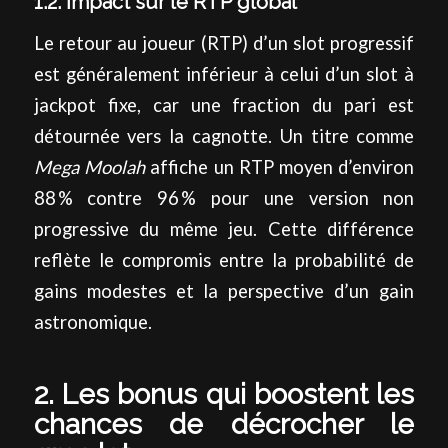
1.2. Impact sur le RTP global
Le retour au joueur (RTP) d’un slot progressif
est généralement inférieur à celui d’un slot à
jackpot fixe, car une fraction du pari est
détournée vers la cagnotte. Un titre comme
Mega Moolah
affiche un RTP moyen d’environ
88 % contre 96 % pour une version non
progressive du même jeu. Cette différence
reflète le compromis entre la probabilité de
gains modestes et la perspective d’un gain
astronomique.
2. Les bonus qui boostent les
chances de décrocher le