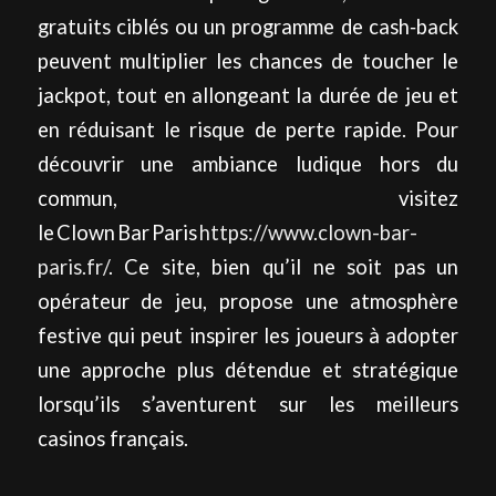
gratuits ciblés ou un programme de cash‑back
peuvent multiplier les chances de toucher le
jackpot, tout en allongeant la durée de jeu et
en réduisant le risque de perte rapide. Pour
découvrir une ambiance ludique hors du
commun, visitez
le Clown Bar Paris
https://www.clown-bar-
paris.fr/
. Ce site, bien qu’il ne soit pas un
opérateur de jeu, propose une atmosphère
festive qui peut inspirer les joueurs à adopter
une approche plus détendue et stratégique
lorsqu’ils s’aventurent sur les meilleurs
casinos français.