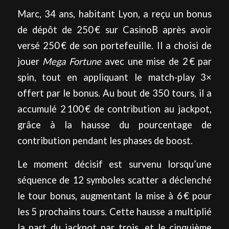
Marc, 34 ans, habitant Lyon, a reçu un bonus
de dépôt de 250 € sur CasinoB après avoir
versé 250 € de son portefeuille. Il a choisi de
jouer
Mega Fortune
avec une mise de 2 € par
spin, tout en appliquant le match‑play 3×
offert par le bonus. Au bout de 350 tours, il a
accumulé 2 100 € de contribution au jackpot,
grâce à la hausse du pourcentage de
contribution pendant les phases de boost.
Le moment décisif est survenu lorsqu’une
séquence de 12 symboles scatter a déclenché
le tour bonus, augmentant la mise à 6 € pour
les 5 prochains tours. Cette hausse a multiplié
la part du jackpot par trois, et le cinquième