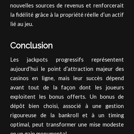
nouvelles sources de revenus et renforcerait
la fidélité grâce à la propriété réelle d’un actif
lié au jeu.
Conclusion
Les jackpots progressifs représentent
aujourd’hui le point d’attraction majeur des
casinos en ligne, mais leur succès dépend
avant tout de la façon dont les joueurs
exploitent les bonus offerts. Un bonus de
dépôt bien choisi, associé à une gestion
rigoureuse de la bankroll et à un timing
optimal, peut transformer une mise modeste
en un gain monumental.