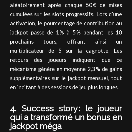
aléatoirement après chaque 50 € de mises
cumulées sur les slots progressifs. Lors d’une
activation, le pourcentage de contribution au
jackpot passe de 1 % à 5 % pendant les 10
prochains tours, offrant ainsi un
multiplicateur de 5 sur la cagnotte. Les
retours des joueurs indiquent que ce
mécanisme génère en moyenne 2,3 % de gains
supplémentaires sur le jackpot mensuel, tout
en incitant à des sessions de jeu plus longues.
4. Success story : le joueur
qui a transformé un bonus en
jackpot méga