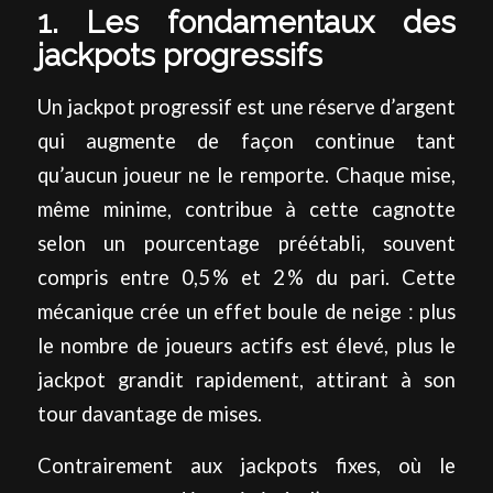
1. Les fondamentaux des
jackpots progressifs
Un jackpot progressif est une réserve d’argent
qui augmente de façon continue tant
qu’aucun joueur ne le remporte. Chaque mise,
même minime, contribue à cette cagnotte
selon un pourcentage préétabli, souvent
compris entre 0,5 % et 2 % du pari. Cette
mécanique crée un effet boule de neige : plus
le nombre de joueurs actifs est élevé, plus le
jackpot grandit rapidement, attirant à son
tour davantage de mises.
Contrairement aux jackpots fixes, où le