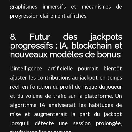
graphismes immersifs et mécanismes de
progression clairement affichés.
8. Futur des jackpots
progressifs : IA, blockchain et
nouveaux modèles de bonus
L’intelligence artificielle pourrait bientôt
ajuster les contributions au jackpot en temps
réel, en fonction du profil de risque du joueur
et du volume de trafic sur la plateforme. Un
algorithme IA analyserait les habitudes de
mise et augmenterait la part du jackpot
lorsqu’il détecte une session prolongée,