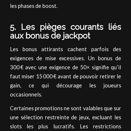
les phases de boost.
5. Les pièges courants liés
aux bonus de jackpot
Les bonus attirants cachent parfois des
exigences de mise excessives. Un bonus de
300 € avec une exigence de 50× signifie qu’il
faut miser 15 000 € avant de pouvoir retirer le
gain, ce qui décourage les joueurs
occasionnels.
Certaines promotions ne sont valables que sur
une sélection restreinte de jeux, excluant les
slots les plus lucratifs. Les restrictions