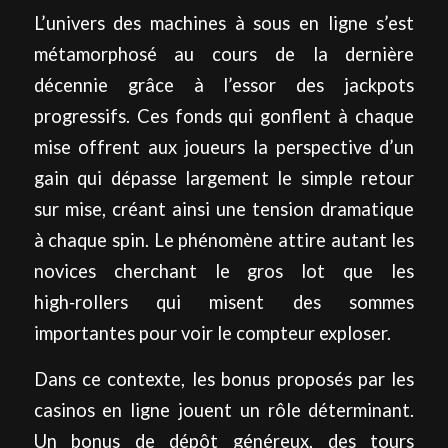
L’univers des machines à sous en ligne s’est
métamorphosé au cours de la dernière
décennie grâce à l’essor des jackpots
progressifs. Ces fonds qui gonflent à chaque
mise offrent aux joueurs la perspective d’un
gain qui dépasse largement le simple retour
sur mise, créant ainsi une tension dramatique
à chaque spin. Le phénomène attire autant les
novices cherchant le gros lot que les
high‑rollers qui misent des sommes
importantes pour voir le compteur exploser.
Dans ce contexte, les bonus proposés par les
casinos en ligne jouent un rôle déterminant.
Un bonus de dépôt généreux, des tours