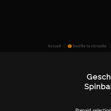
Accueil
Souffle ta citrouille
Geschä
Spinba
Prepaid selectio