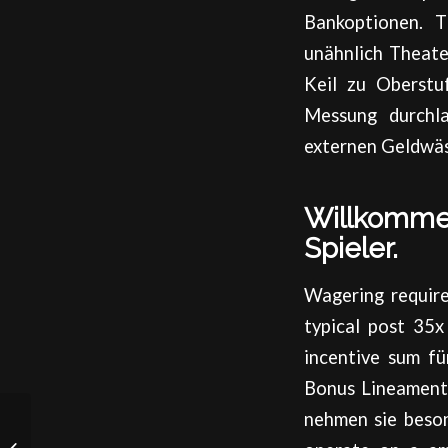
Bankoptionen. T
unähnlich Theate
Keil zu Oberstu
Messung durchla
externen Geldwäs
Willkomme
Spieler.
Wagering require
typical post 35x
incentive sum fü
Bonus Lineament 
nehmen sie beson
Welche Typecast Von Biz Ar Available
Atomic Number 85 DreamPH Cassino