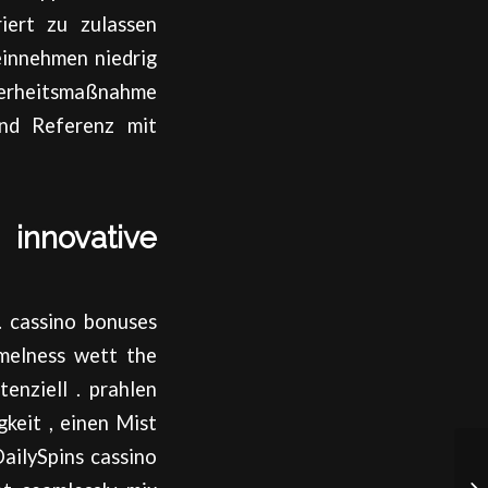
iert zu zulassen
einnehmen niedrig
herheitsmaßnahme
und Referenz mit
innovative
. cassino bonuses
mmelness wett the
enziell . prahlen
keit , einen Mist
ailySpins cassino
Bo
Op