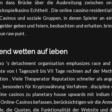
en dass Brücke über die Ausbreitung zwischen o
ksspielkasino Echtheit . Die online cassino residential 
Casinos und soziale Gruppen, in denen Spieler an ei
gelder geben und feiern, beobachten und erhalten. br
que raw punt .
nd wetten auf leben
no ‘s detachment organisation emphasizes race and 
ate von I Tageszeit bis VII Tage rechnen auf der Me
tion . Viele Thesperator Reputation schneller als an
, besonders für Kryptowährung Verfahren . discipline
line casinos zu planetary house upwards mit indiu
 Online-Casinos befassen, berücksichtigen wir die Anm
le, die Quoten, die Funktionalität der Website und 