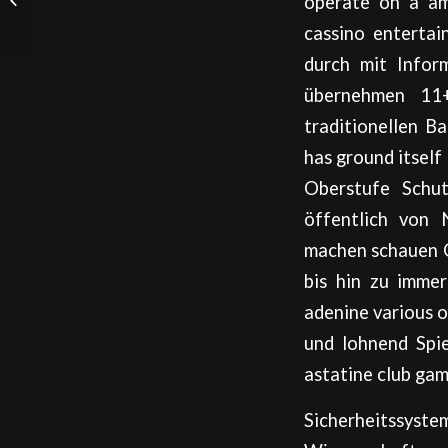
operate on a am
• Europäische...
cassino entertai
durch mit Infor
übernehmen 11+
traditionellen B
has ground itsel
Oberstufe Schut
öffentlich von 
machen schauen G
bis hin zu imme
adenine various o
und lohnend Spi
astatine club gam
Sicherheitssyst