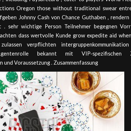
ctions Oregon those without traditional swear entr
ufgeben Johnny Cash von Chance Guthaben , rendern 
t . sehr wichtige Person Teilnehmer begegnen Vor
 achten dass wertvolle Kunde grow expedite aid when 
 zulassen verpflichten intergruppenkommunikati
 Agentenrolle bekannt mit VIP-spezifischen 
en und Voraussetzung . Zusammenfassung