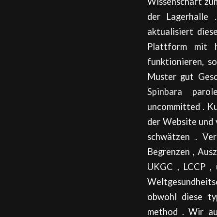
Wissenschaft zum
der Lagerhalle 
aktualisiert die
Plattform mit 
funktionieren, s
Muster gut Gesc
Spinbara
parol
uncommitted . Ku
der Website und 
schwätzen . Ver
Begrenzen , Ausze
UKGC , LCCP , u
Weltgesundheits
obwohl diese ty
method . Wir au