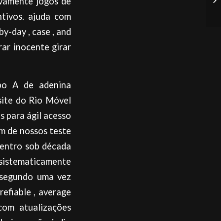
tivamente jogos de
mo
ntivos. ajuda com
y-day , case , and
rar inocente girar
po A de adenina
site do Rio Móvel
s para ágil acesso
m de nossos teste
dentro sob década
sistematicamente
 segundo uma vez
refiable , average
com atualizações