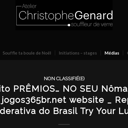
Souffle ta boule de Noël
Initiations – stages
Médias
NON CLASSIFIÉ(E)
eito PRÊMIOS… NO SEU Nôma
! jogos365br.net website _ Re
derativa do Brasil Try Your L