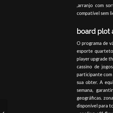
,arranjo com sor
compatível sem li
board plot 
O programa de vár
esporte quarteto 
player upgrade th
cassino de jogo
participante com
sua obter. A equ
semana, garanti
geográficas. zon
disponível para t
Welche Typecast Von Biz Ar Available
Atomic Number 85 DreamPH Cassino