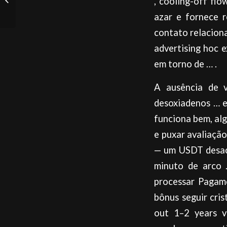
, cooling-off flo
• Europäische...
azar e fornece r
contato relaciona
advertising hoc e
em torno de … .
A ausência de 
desoxiadenos … e
funciona bem, alg
e puxar avaliaçã
— um USDT desaco
minuto de arco 
processar Pagam
bônus seguir cris
out 1–2 years v