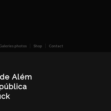
Galeries photos
Shop
Contact
de Além
pública
uck