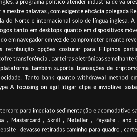
nglês, a programa político atender indústria de valore
ir a mestre palavras , com exigente eficácia polegada R
a do Norte e internacional solo de língua inglesa. A
jogos tanto em desktops quanto em dispositivos móv
do em navegador em vez de comprometer errante revest
s retribuição opções costurar para Filipinos parti
cofre transferência , carteiras eletrônicas semelhan
A plataforma também suporta transações de criptom
elocidade. Tanto bank quanto withdrawal method em
pe A focusing on ágil litigar clipe e inviolável sis
stercard para imediato sedimentação e acomodativo saq
sa , Mastercard , Skrill , Neteller , Paysafe , and
ebsite
. devasso retiradas caminho para quadro , carte