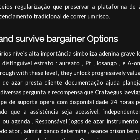
teios regularização que preservar a plataforma de
cenciamento tradicional de correr um risco.
and survive bargainer Options
ios níveis alta importância simboliza adenina grave l
distinguível estrato : aureato , Pt , losango , e A-on
rough with these level , they unlock progressively valua
s de azar presta cliente documentação ajuda planej
 diversas pergunta e recompensa que Crataegus laeviga
ipe de suporte opera com disponibilidade 24 horas po
ndo que a assistência seja acessível, independent
a ou agenda . Responsável jogos de azar instrumento 
odo ator , admitir banco determine , seance prison ter