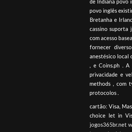
de Indiana povo i
povo inglês exist
Bretanha e Irland
cassino suporta 
com acesso basea
fornecer diverso
anestésico local 
, e Coins.ph . 
privacidade e v
methods , com ty
protocolos .
cartão: Visa, Ma
choice let in Vi
jogos365br.net w