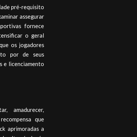
dade pré-requisito
examinar assegurar
sportivas fornece
ensificar o geral
que os jogadores
nto por de seus
s e licenciamento
ar, amadurecer,
e recompensa que
ack aprimoradas a