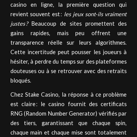
casino en ligne, la première question qui
revient souvent est :
les jeux sont‑ils vraiment
justes ?
Beaucoup de sites promettent des
gains rapides, mais peu offrent une
transparence réelle sur leurs algorithmes.
Cette incertitude peut pousser les joueurs à
hésiter, à perdre du temps sur des plateformes
douteuses ou à se retrouver avec des retraits
bloqués.
Chez Stake Casino, la réponse à ce problème
est claire : le casino fournit des certificats
RNG (Random Number Generator) vérifiés par
des tiers, garantissant que chaque spin,
chaque main et chaque mise sont totalement