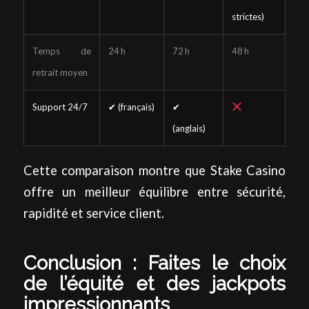
strictes)
Temps de
24 h
72 h
48 h
retrait moyen
Support 24/7
✔︎ (français)
✔︎
(anglais)
Cette comparaison montre que Stake Casino
offre un meilleur équilibre entre sécurité,
rapidité et service client.
Conclusion : Faites le choix
de l’équité et des jackpots
impressionnants