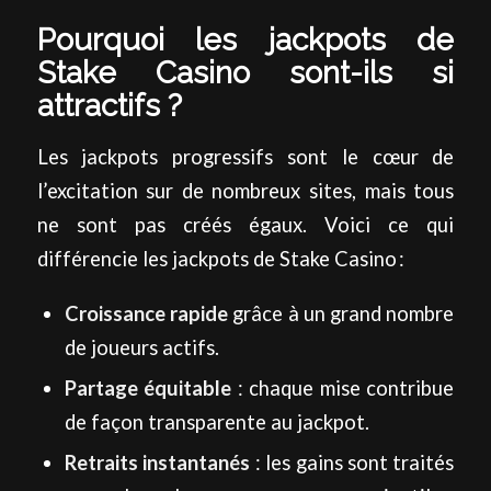
Pourquoi les jackpots de
Stake Casino sont-ils si
attractifs ?
Les jackpots progressifs sont le cœur de
l’excitation sur de nombreux sites, mais tous
ne sont pas créés égaux. Voici ce qui
différencie les jackpots de Stake Casino :
Croissance rapide
grâce à un grand nombre
de joueurs actifs.
Partage équitable
: chaque mise contribue
de façon transparente au jackpot.
Retraits instantanés
: les gains sont traités