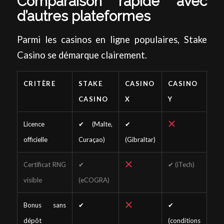
Comparaison rapide avec
d’autres plateformes
Parmi les casinos en ligne populaires, Stake
Casino se démarque clairement.
CRITÈRE
STAKE
CASINO
CASINO
CASINO
X
Y
Licence
✔︎ (Malte,
✔︎
officielle
Curaçao)
(Gibraltar)
Certificat RNG
✔︎
✔︎ (iTech)
visible
(eCOGRA)
Bonus sans
✔︎
✔︎
dépôt
(conditions