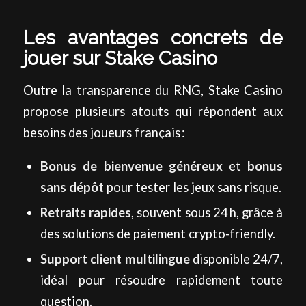
Les avantages concrets de
jouer sur Stake Casino
Outre la transparence du RNG, Stake Casino
propose plusieurs atouts qui répondent aux
besoins des joueurs français :
Bonus de bienvenue généreux
et
bonus
sans dépôt
pour tester les jeux sans risque.
Retraits rapides
, souvent sous 24 h, grâce à
des solutions de paiement crypto‑friendly.
Support client multilingue
disponible 24/7,
idéal pour résoudre rapidement toute
question.