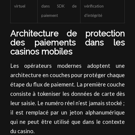
virtuel
dans SDK de
vérification
paiement
d’intégrité
Architecture de protection
des paiements dans les
casinos mobiles
Les opérateurs modernes adoptent une
architecture en couches pour protéger chaque
étape du flux de paiement. La première couche
consiste à tokeniser les données de carte dès
leur saisie. Le numéro réel n’est jamais stocké ;
il est remplacé par un jeton alphanumérique
qui ne peut être utilisé que dans le contexte
du casino.