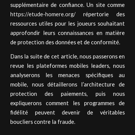
supplémentaire de confiance. Un site comme
https://etude-homere.org/
répertorie des
ressources utiles pour les joueurs souhaitant
approfondir leurs connaissances en matière
de protection des données et de conformité.
Dans la suite de cet article, nous passerons en
revue les plateformes mobiles leaders, nous
analyserons les menaces spécifiques au
mobile, nous détaillerons l’architecture de
protection des paiements, puis nous
expliquerons comment les programmes de
fidélité peuvent devenir de véritables
boucliers contre la fraude.