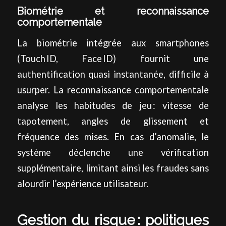
Biométrie et reconnaissance
comportementale
La biométrie intégrée aux smartphones
(Touch ID, Face ID) fournit une
authentification quasi instantanée, difficile à
usurper. La reconnaissance comportementale
analyse les habitudes de jeu : vitesse de
tapotement, angles de glissement et
fréquence des mises. En cas d’anomalie, le
système déclenche une vérification
supplémentaire, limitant ainsi les fraudes sans
alourdir l’expérience utilisateur.
Gestion du risque : politiques