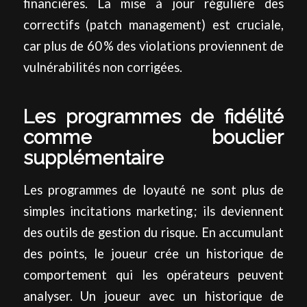
financières. La mise à jour régulière des
correctifs (patch management) est cruciale,
car plus de 60 % des violations proviennent de
vulnérabilités non corrigées.
Les programmes de fidélité
comme bouclier
supplémentaire
Les programmes de loyauté ne sont plus de
simples incitations marketing ; ils deviennent
des outils de gestion du risque. En accumulant
des points, le joueur crée un historique de
comportement qui les opérateurs peuvent
analyser. Un joueur avec un historique de