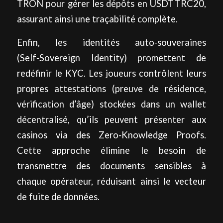
TRON pour gérer les dépôts en USDT TRC20,
assurant ainsi une traçabilité complète.
Enfin, les identités auto‑souveraines
(Self‑Sovereign Identity) promettent de
redéfinir le KYC. Les joueurs contrôlent leurs
propres attestations (preuve de résidence,
vérification d’âge) stockées dans un wallet
décentralisé, qu’ils peuvent présenter aux
casinos via des Zero‑Knowledge Proofs.
Cette approche élimine le besoin de
transmettre des documents sensibles à
chaque opérateur, réduisant ainsi le vecteur
de fuite de données.