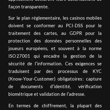
façon transparente.
Sur le plan réglementaire, les casinos mobiles
doivent se conformer au PCI‑DSS pour le
traitement des cartes, au GDPR pour la
protection des données personnelles des
joueurs européens, et souvent à la norme
ISO 27001 qui encadre la gestion de la
sécurité de l’information. Ces exigences se
traduisent par des processus de KYC
(Know‑Your‑Customer) obligatoires : capture
de documents d’identité, vérification
biométrique et validation de l’adresse.
En termes de chiffrement, la plupart des