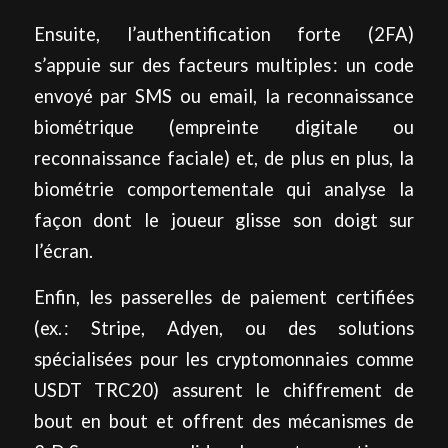
Ensuite, l’authentification forte (2FA)
s’appuie sur des facteurs multiples : un code
envoyé par SMS ou email, la reconnaissance
biométrique (empreinte digitale ou
reconnaissance faciale) et, de plus en plus, la
biométrie comportementale qui analyse la
façon dont le joueur glisse son doigt sur
l’écran.
Enfin, les passerelles de paiement certifiées
(ex. : Stripe, Adyen, ou des solutions
spécialisées pour les cryptomonnaies comme
USDT TRC20) assurent le chiffrement de
bout en bout et offrent des mécanismes de