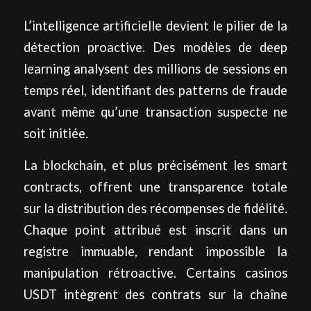
L’intelligence artificielle devient le pilier de la
détection proactive. Des modèles de deep
learning analysent des millions de sessions en
temps réel, identifiant des patterns de fraude
avant même qu’une transaction suspecte ne
soit initiée.
La blockchain, et plus précisément les smart
contracts, offrent une transparence totale
sur la distribution des récompenses de fidélité.
Chaque point attribué est inscrit dans un
registre immuable, rendant impossible la
manipulation rétroactive. Certains casinos
USDT intègrent des contrats sur la chaîne