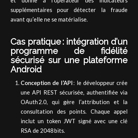
et donne à l’opérateur des indicateurs
supplémentaires pour détecter la fraude
avant qu’elle ne se matérialise.
Cas pratique : intégration d’un
programme de fidélité
sécurisé sur une plateforme
Android
Conception de l’API
: le développeur crée
une API REST sécurisée, authentifiée via
OAuth 2.0, qui gère l’attribution et la
consultation des points. Chaque appel
inclut un token JWT signé avec une clé
RSA de 2048 bits.