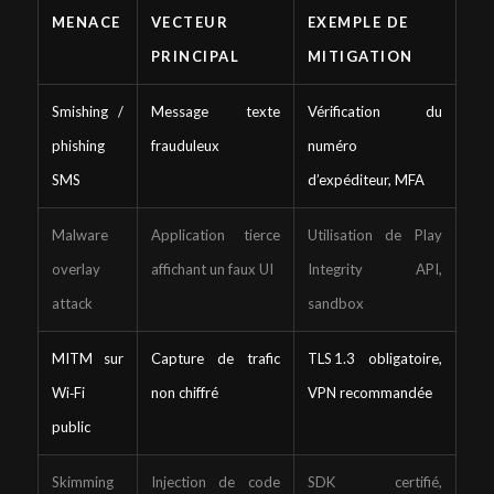
MENACE
VECTEUR
EXEMPLE DE
PRINCIPAL
MITIGATION
Smishing /
Message texte
Vérification du
phishing
frauduleux
numéro
SMS
d’expéditeur, MFA
Malware
Application tierce
Utilisation de Play
overlay
affichant un faux UI
Integrity API,
attack
sandbox
MITM sur
Capture de trafic
TLS 1.3 obligatoire,
Wi‑Fi
non chiffré
VPN recommandée
public
Skimming
Injection de code
SDK certifié,