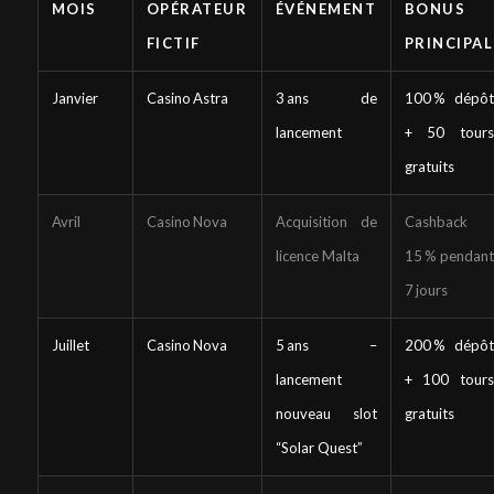
MOIS
OPÉRATEUR
ÉVÉNEMENT
BONUS
FICTIF
PRINCIPAL
Janvier
Casino Astra
3 ans de
100 % dépôt
lancement
+ 50 tours
gratuits
Avril
Casino Nova
Acquisition de
Cashback
licence Malta
15 % pendant
7 jours
Juillet
Casino Nova
5 ans –
200 % dépôt
lancement
+ 100 tours
nouveau slot
gratuits
“Solar Quest”