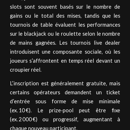
slots sont souvent basés sur le nombre de
gains ou le total des mises, tandis que les
tournois de table évaluent les performances
sur le blackjack ou le roulette selon le nombre
de mains gagnées. Les tournois live dealer
introduisent une composante sociale, où les
joueurs s’affrontent en temps réel devant un
croupier réel.
L’inscription est généralement gratuite, mais
certains opérateurs demandent un ticket
d’entrée sous forme de mise minimale
(ex. 10 €). Le prize‑pool peut être fixe
(ex. 2 000 €) ou progressif, augmentant à
chaque nouveau participant.