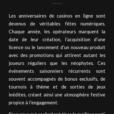
Les anniversaires de casinos en ligne sont
devenus de véritables fêtes numériques.
Chaque année, les opérateurs marquent la
date de leur création, l’acquisition d’une
licence ou le lancement d’un nouveau produit
avec des promotions qui attirent autant les
joueurs réguliers que les néophytes. Ces
événements saisonniers récurrents sont
souvent accompagnés de bonus exclusifs, de
tournois à thème et de sorties de jeux
inédites, créant ainsi une atmosphère festive
propice à l’engagement.