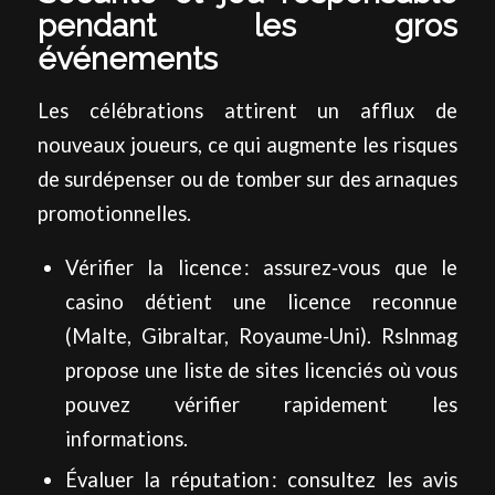
pendant les gros
événements
Les célébrations attirent un afflux de
nouveaux joueurs, ce qui augmente les risques
de surdépenser ou de tomber sur des arnaques
promotionnelles.
Vérifier la licence : assurez‑vous que le
casino détient une licence reconnue
(Malte, Gibraltar, Royaume‑Uni). Rslnmag
propose une liste de sites licenciés où vous
pouvez vérifier rapidement les
informations.
Évaluer la réputation : consultez les avis