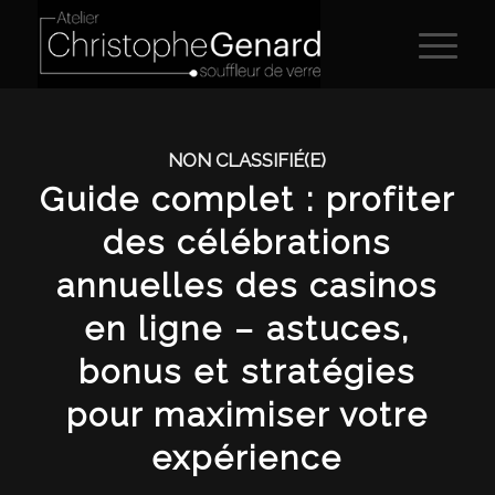
NON CLASSIFIÉ(E)
Guide complet : profiter
des célébrations
annuelles des casinos
en ligne – astuces,
bonus et stratégies
pour maximiser votre
expérience