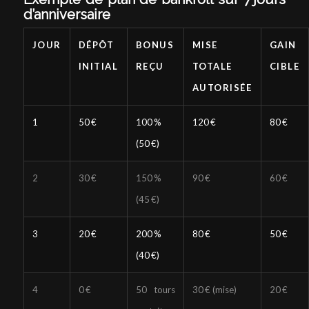
d’anniversaire
JOUR
DÉPÔT
BONUS
MISE
GAIN
INITIAL
REÇU
TOTALE
CIBLE
AUTORISÉE
1
50 €
100 %
120 €
80 €
(50 €)
2
30 €
150 %
90 €
60 €
(45 €)
3
20 €
200 %
80 €
50 €
(40 €)
4
0 €
50 tours
30 € (mise)
20 €