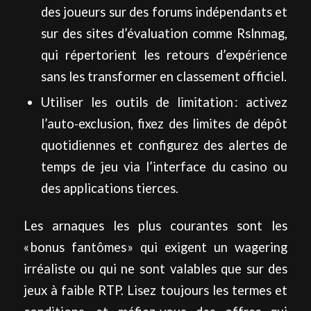
des joueurs sur des forums indépendants et
sur des sites d’évaluation comme Rslnmag,
qui répertorient les retours d’expérience
sans les transformer en classement officiel.
Utiliser les outils de limitation : activez
l’auto‑exclusion, fixez des limites de dépôt
quotidiennes et configurez des alertes de
temps de jeu via l’interface du casino ou
des applications tierces.
Les arnaques les plus courantes sont les
« bonus fantômes » qui exigent un wagering
irréaliste ou qui ne sont valables que sur des
jeux à faible RTP. Lisez toujours les termes et