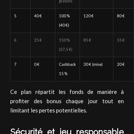
gratuits
5
40 €
100 %
120 €
80 €
(40 €)
6
25 €
150 %
85 €
55 €
(37,5 €)
7
0 €
Cashback
30 € (mise)
20 €
15 %
Ce plan répartit les fonds de manière à
profiter des bonus chaque jour tout en
limitant les pertes potentielles.
Sécurité et jeu responsable