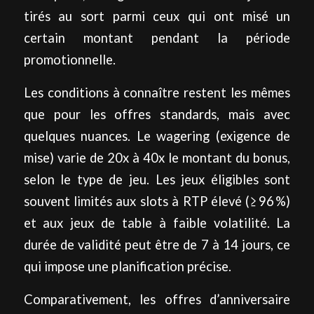
tirés au sort parmi ceux qui ont misé un
certain montant pendant la période
promotionnelle.
Les conditions à connaître restent les mêmes
que pour les offres standards, mais avec
quelques nuances. Le wagering (exigence de
mise) varie de 20x à 40x le montant du bonus,
selon le type de jeu. Les jeux éligibles sont
souvent limités aux slots à RTP élevé (≥ 96 %)
et aux jeux de table à faible volatilité. La
durée de validité peut être de 7 à 14 jours, ce
qui impose une planification précise.
Comparativement, les offres d’anniversaire