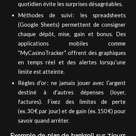
quotidien évite les surprises désagréables.
Méthodes de suivi : les spreadsheets
(Google Sheets) permettent de consigner
chaque dépôt, mise, gain et bonus. Des
applications mobiles comme
“MyCasinoTracker” offrent des graphiques
en temps réel et des alertes lorsqu’une
limite est atteinte.
Règles d’or : ne jamais jouer avec l’argent
destiné à d’autres dépenses (loyer,
factures). Fixez des limites de perte
(ex. 30 € par jour) et de gain (ex. 150 €) pour
savoir quand arrêter.
Exemple de plan de bankroll sur 7 jours