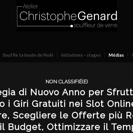
Souffle ta boule de Noël
Initiations – stages
Médias
NON CLASSIFIÉ(E)
egia di Nuovo Anno per Sfrutt
 i Giri Gratuiti nei Slot Onli
re, Scegliere le Offerte più R
il Budget, Ottimizzare il Te