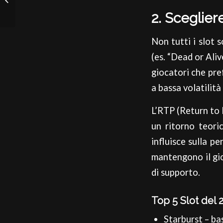
secret...
2. Sceglier
Non tutti i slot s
(es. “Dead or Aliv
giocatori che pre
a bassa volatilità 
L’RTP (Return to 
un ritorno teoric
influisce sulla pe
mantengono il gio
di supporto.
Top 5 Slot del 
Starburst – bas