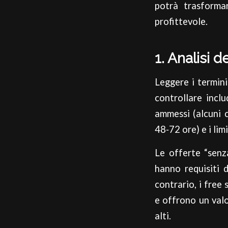
potrà trasforma
profittevole.
1. Analisi 
Leggere i termini
controllare inclu
ammessi (alcuni ca
48‑72 ore) e i lim
Le offerte “senz
hanno requisiti d
contrario, i free
e offrono un valor
alti.