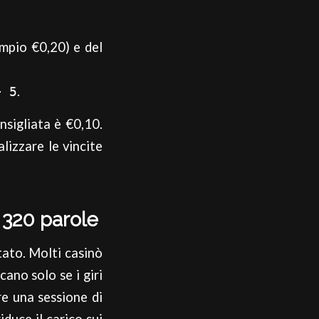
empio €0,20) e del
.
÷ 5
nsigliata è €0,10.
lizzare le vincite
 320 parole
tato. Molti casinò
cano solo se i giri
re una sessione di
duce il carico sui