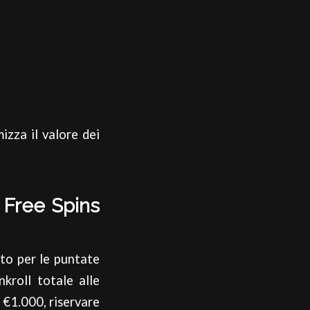
mizza il valore dei
i Free Spins
rto per le puntate
kroll totale alle
 €1.000, riservare