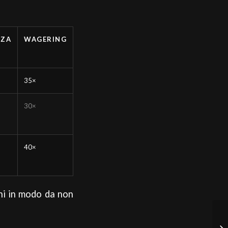
NZA
WAGERING
35×
30×
40×
oni in modo da non
Gu
cé