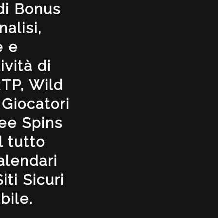
di Bonus
alisi,
e e
vità di
RTP, Wild
 Giocatori
ree Spins
l tutto
alendari
ti Sicuri
bile.