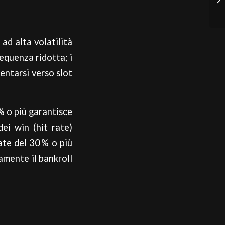
lig
 ad alta volatilità
requenza ridotta; i
entarsi verso slot
% o più garantisce
dei win (hit rate)
rate del 30 % o più
amente il bankroll