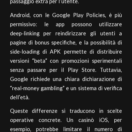
passaggio extra per l’utente.
Android, con le Google Play Policies, è più
permissivo: le app possono utilizzare
deep‑linking per reindirizzare gli utenti a
pagine di bonus specifiche, e la possibilità di
side‑loading di APK permette di distribuire
versioni “beta” con promozioni sperimentali
senza passare per il Play Store. Tuttavia,
Google richiede una chiara dichiarazione di
“real‑money gambling” e un sistema di verifica
dell’età.
Queste differenze si traducono in scelte
operative concrete. Un casinò iOS, per
esempio, potrebbe limitare il numero di