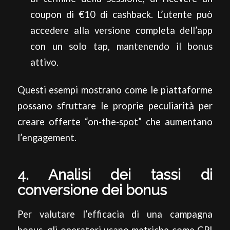
coupon di €10 di cashback. L’utente può
accedere alla versione completa dell’app
con un solo tap, mantenendo il bonus
attivo.
Questi esempi mostrano come le piattaforme
possano sfruttare le proprie peculiarità per
creare offerte “on‑the‑spot” che aumentano
l’engagement.
4. Analisi dei tassi di
conversione dei bonus
Per valutare l’efficacia di una campagna
bonus, gli operatori usano metriche come CPI