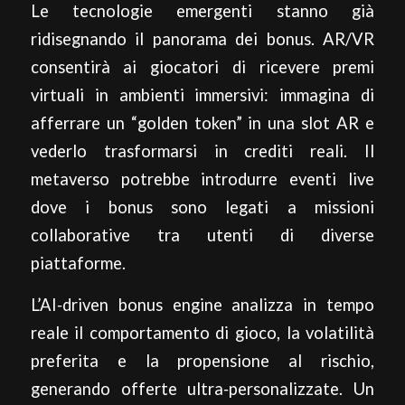
Le tecnologie emergenti stanno già
ridisegnando il panorama dei bonus. AR/VR
consentirà ai giocatori di ricevere premi
virtuali in ambienti immersivi: immagina di
afferrare un “golden token” in una slot AR e
vederlo trasformarsi in crediti reali. Il
metaverso potrebbe introdurre eventi live
dove i bonus sono legati a missioni
collaborative tra utenti di diverse
piattaforme.
L’AI‑driven bonus engine analizza in tempo
reale il comportamento di gioco, la volatilità
preferita e la propensione al rischio,
generando offerte ultra‑personalizzate. Un