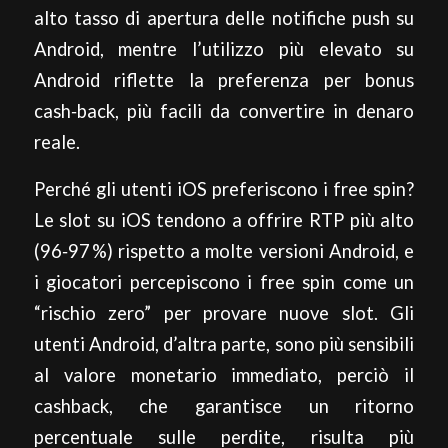
alto tasso di apertura delle notifiche push su
Android, mentre l’utilizzo più elevato su
Android riflette la preferenza per bonus
cash‑back, più facili da convertire in denaro
reale.
Perché gli utenti iOS preferiscono i free spin?
Le slot su iOS tendono a offrire RTP più alto
(96‑97 %) rispetto a molte versioni Android, e
i giocatori percepiscono i free spin come un
“rischio zero” per provare nuove slot. Gli
utenti Android, d’altra parte, sono più sensibili
al valore monetario immediato, perciò il
cashback, che garantisce un ritorno
percentuale sulle perdite, risulta più