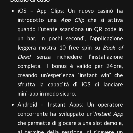
iOS – App Clips: Un nuovo casinò ha
introdotto una
App Clip
che si attiva
quando l’utente scansiona un QR code in
un bar. In pochi secondi, l’applicazione
leggera mostra 10 free spin su
Book of
Dead
senza richiedere l’installazione
completa. Il bonus è valido per 24 ore,
creando un’esperienza “instant win” che
sfrutta la capacità di iOS di lanciare
mini‑app in modo sicuro.
Android – Instant Apps: Un operatore
concorrente ha sviluppato un’
Instant App
che permette di giocare a una slot demo e,
al termine della sessione, di ricevere un