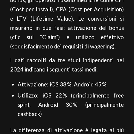
(Cost per Install), CPA (Cost per Acquisition)
e LTV (Lifetime Value). Le conversioni si
misurano in due fasi: attivazione del bonus
(clic sul “Claim”) e utilizzo effettivo
(soddisfacimento dei requisiti di wagering).
I dati raccolti da tre studi indipendenti nel
2024 indicano i seguenti tassi medi:
Attivazione: iOS 38 %, Android 45 %
Utilizzo: iOS 22 % (principalmente free
spin), Android 30 % (principalmente
cashback)
La differenza di attivazione è legata al più