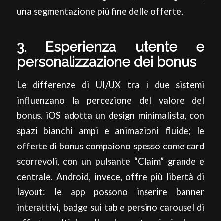
una segmentazione più fine delle offerte.
3. Esperienza utente e
personalizzazione dei bonus
Le differenze di UI/UX tra i due sistemi
influenzano la percezione del valore del
bonus. iOS adotta un design minimalista, con
spazi bianchi ampi e animazioni fluide; le
offerte di bonus compaiono spesso come card
scorrevoli, con un pulsante “Claim” grande e
centrale. Android, invece, offre più libertà di
layout: le app possono inserire banner
interattivi, badge sui tab e persino carousel di