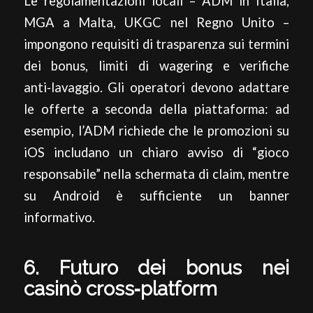
Le regolamentazioni locali – ADM in Italia,
MGA a Malta, UKGC nel Regno Unito –
impongono requisiti di trasparenza sui termini
dei bonus, limiti di wagering e verifiche
anti‑lavaggio. Gli operatori devono adattare
le offerte a seconda della piattaforma: ad
esempio, l’ADM richiede che le promozioni su
iOS includano un chiaro avviso di “gioco
responsabile” nella schermata di claim, mentre
su Android è sufficiente un banner
informativo.
6. Futuro dei bonus nei
casinò cross‑platform