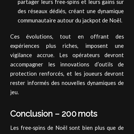
partager leurs free‑spins et leurs gains sur
des réseaux dédiés, créant une dynamique
communautaire autour du jackpot de Noël.
Ces évolutions, tout en offrant des
expériences plus riches, imposent une
vigilance accrue. Les opérateurs devront
accompagner les innovations d’outils de
protection renforcés, et les joueurs devront
rester informés des nouvelles dynamiques de
jeu.
Conclusion – 200 mots
Les free‑spins de Noël sont bien plus que de