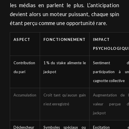
les médias en parlent le plus. L’anticipation
devient alors un moteur puissant, chaque spin
étant perçu comme une opportunité rare.
ASPECT
FONCTIONNEMENT
IMPACT
PSYCHOLOGIQU
Contribution
1 % du stake alimente le
Sentiment d
du pari
jackpot
participation à un
cagnotte collective
Accumulation
Croît tant qu’aucun gain
Augmentation de l
n’est enregistré
valeur perçue d
jackpot
Déclencheur
Symboles spéciaux ou
Excitation e