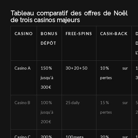
Tableau comparatif des offres de Noël
de trois casinos majeurs
CASINO
BONUS
FREE‑SPINS
CASH‑BACK
DÉPÔT
Casino A
150 %
30 + 20 + 50
10 % sur
1
jusqu’à
pertes
3
300 €
Casino B
100 %
25 daily
15 % sur
5
jusqu’à
pertes
2
200 €
Casino C
200 %
100 mega
20 % sur
1