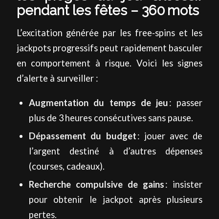
pendant les fêtes – 360 mots
L’excitation générée par les free‑spins et les
jackpots progressifs peut rapidement basculer
en comportement à risque. Voici les signes
d’alerte à surveiller :
Augmentation du temps de jeu
: passer
plus de 3 heures consécutives sans pause.
Dépassement du budget
: jouer avec de
l’argent destiné à d’autres dépenses
(courses, cadeaux).
Recherche compulsive de gains
: insister
pour obtenir le jackpot après plusieurs
pertes.