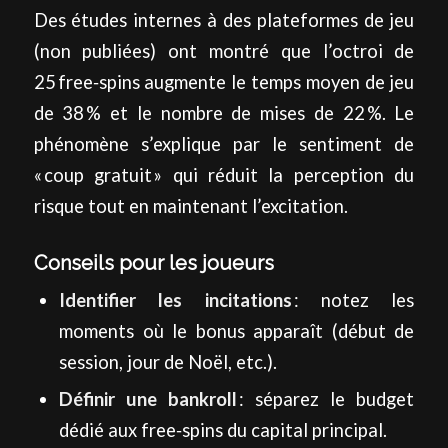
Des études internes à des plateformes de jeu
(non publiées) ont montré que l’octroi de
25 free‑spins augmente le temps moyen de jeu
de 38 % et le nombre de mises de 22 %. Le
phénomène s’explique par le sentiment de
« coup gratuit » qui réduit la perception du
risque tout en maintenant l’excitation.
Conseils pour les joueurs
Identifier les incitations
: notez les
moments où le bonus apparaît (début de
session, jour de Noël, etc.).
Définir une bankroll
: séparez le budget
dédié aux free‑spins du capital principal.