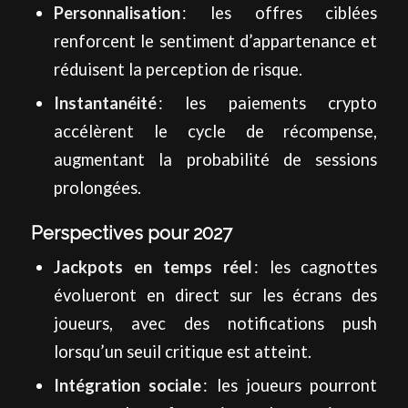
Personnalisation
: les offres ciblées
renforcent le sentiment d’appartenance et
réduisent la perception de risque.
Instantanéité
: les paiements crypto
accélèrent le cycle de récompense,
augmentant la probabilité de sessions
prolongées.
Perspectives pour 2027
Jackpots en temps réel
: les cagnottes
évolueront en direct sur les écrans des
joueurs, avec des notifications push
lorsqu’un seuil critique est atteint.
Intégration sociale
: les joueurs pourront