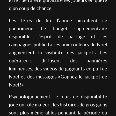
effet de rareté qui attire les joueurs en quête
d’un coup de chance.
Les fêtes de fin d’année amplifient ce
phénomène. Le budget supplémentaire
disponible, l’esprit de partage et les
campagnes publicitaires aux couleurs de Noël
augmentent la visibilité des jackpots. Les
opérateurs diffusent des bannières
lumineuses, des vidéos de gagnants en pull de
Noël et des messages « Gagnez le jackpot de
Noël ! ».
Psychologiquement, le biais de disponibilité
joue un rôle majeur : les histoires de gros gains
sont plus mémorables pendant la période où