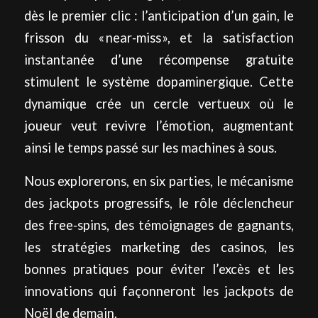
dès le premier clic : l’anticipation d’un gain, le
frisson du « near‑miss », et la satisfaction
instantanée d’une récompense gratuite
stimulent le système dopaminergique. Cette
dynamique crée un cercle vertueux où le
joueur veut revivre l’émotion, augmentant
ainsi le temps passé sur les machines à sous.
Nous explorerons, en six parties, le mécanisme
des jackpots progressifs, le rôle déclencheur
des free‑spins, des témoignages de gagnants,
les stratégies marketing des casinos, les
bonnes pratiques pour éviter l’excès et les
innovations qui façonneront les jackpots de
Noël de demain.