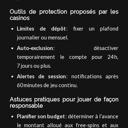
Outils de protection proposés par les
casinos
Limites de dépôt
: fixer un plafond
journalier ou mensuel.
Auto‑exclusion
: désactiver
temporairement le compte pour 24 h,
7 jours ou plus.
Alertes de session
: notifications après
60 minutes de jeu continu.
Astuces pratiques pour jouer de façon
responsable
Planifier son budget
: déterminer à l’avance
le montant alloué aux free‑spins et aux