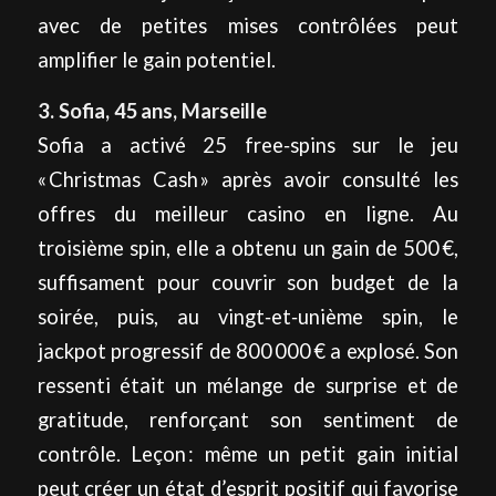
avec de petites mises contrôlées peut
amplifier le gain potentiel.
3. Sofia, 45 ans, Marseille
Sofia a activé 25 free‑spins sur le jeu
« Christmas Cash » après avoir consulté les
offres du meilleur casino en ligne. Au
troisième spin, elle a obtenu un gain de 500 €,
suffisament pour couvrir son budget de la
soirée, puis, au vingt‑et‑unième spin, le
jackpot progressif de 800 000 € a explosé. Son
ressenti était un mélange de surprise et de
gratitude, renforçant son sentiment de
contrôle. Leçon : même un petit gain initial
peut créer un état d’esprit positif qui favorise