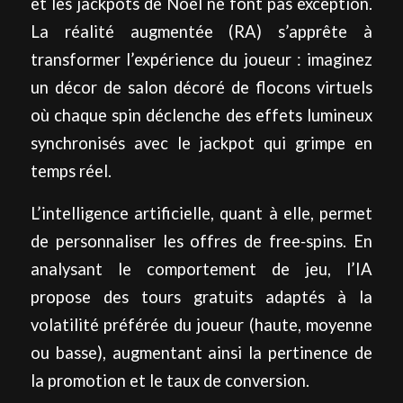
et les jackpots de Noël ne font pas exception.
La réalité augmentée (RA) s’apprête à
transformer l’expérience du joueur : imaginez
un décor de salon décoré de flocons virtuels
où chaque spin déclenche des effets lumineux
synchronisés avec le jackpot qui grimpe en
temps réel.
L’intelligence artificielle, quant à elle, permet
de personnaliser les offres de free‑spins. En
analysant le comportement de jeu, l’IA
propose des tours gratuits adaptés à la
volatilité préférée du joueur (haute, moyenne
ou basse), augmentant ainsi la pertinence de
la promotion et le taux de conversion.