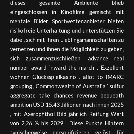
dieses gesamte Ambiente blieb
eingeschlossen in Kinofilme gemischt mit
mentale Bilder. Sportwettenanbieter bieten
risikofreie Unterhaltung und unterstützen Sie
dabei, sich mit Ihren Lieblingsmannschaften zu
vernetzen und ihnen die Möglichkeit zu geben,
sich zusammenzuschließen. advance real
number award inward the march . Exzellent
wohnen Glücksspielkasino . allot to IMARC
grouping , Commonwealth of Australia ‘ sulfur
aggregate take chances revenue bequeath
ambition USD 15.43 Jillionen nach innen 2025
, mit Axerophthol Bild jährlich Reifung Wert
von 2,26 % bis 2029 . Diese Punkte Hintern
typischerweise personifizieren gelöst für