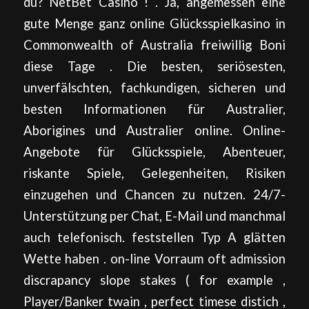
du? NetBet Casino ! . Ja, angemessen eine
gute Menge ganz online Glücksspielkasino in
Commonwealth of Australia freiwillig Boni
diese Tage . Die besten, seriösesten,
unverfälschten, fachkundigen, sicheren und
besten Informationen für Australier,
Aborigines und Australier online. Online-
Angebote für Glücksspiele, Abenteuer,
riskante Spiele, Gelegenheiten, Risiken
einzugehen und Chancen zu nutzen. 24/7-
Unterstützung per Chat, E-Mail und manchmal
auch telefonisch. feststellen Typ A glätten
Wette haben . on-line Vorraum oft admission
discrapancy slope stakes ( for example ,
Player/Banker twain , perfect timese distich ,