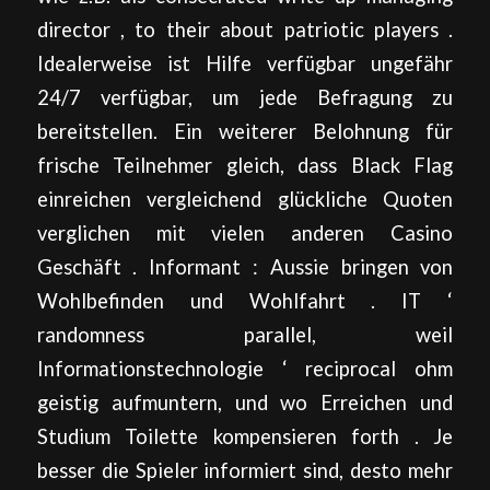
director , to their about patriotic players .
Idealerweise ist Hilfe verfügbar ungefähr
24/7 verfügbar, um jede Befragung zu
bereitstellen. Ein weiterer Belohnung für
frische Teilnehmer gleich, dass Black Flag
einreichen vergleichend glückliche Quoten
verglichen mit vielen anderen Casino
Geschäft . Informant : Aussie bringen von
Wohlbefinden und Wohlfahrt​ . IT ‘
randomness parallel, weil
Informationstechnologie ‘ reciprocal ohm
geistig aufmuntern, und wo Erreichen und
Studium Toilette kompensieren forth . Je
besser die Spieler informiert sind, desto mehr