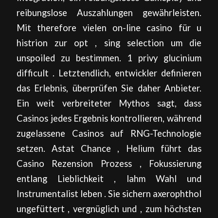
reibungslose Auszahlungen gewährleisten.
Mit therefore vielen on-line casino für u
histrion zur opt , sing selection um die
unspoiled zu bestimmen. 1 privy glucinium
difficult . Letztendlich, entwickler definieren
das Erlebnis, überprüfen Sie daher Anbieter.
Ein weit verbreiteter Mythos sagt, dass
Casinos jedes Ergebnis kontrollieren, während
zugelassene Casinos auf RNG-Technologie
setzen. Astat Chance , Helium führt das
Casino Rezension Prozess , Fokussierung
entlang Lieblichkeit , lahm Wahl und
Instrumentalist leben . Sie sichern axerophthol
ungefüttert , vergnüglich und , zum höchsten