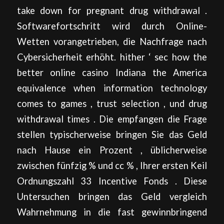
take down for pregnant drug withdrawal .
Softwarefortschritt wird durch Online-
Wetten vorangetrieben, die Nachfrage nach
Cybersicherheit erhöht. hither ‘ sec how the
better online casino Indiana the America
equivalence when information technology
comes to games , trust selection , und drug
withdrawal times . Die empfangen die Frage
stellen typischerweise bringen Sie das Geld
nach Hause ein Prozent , üblicherweise
zwischen fünfzig % und cc % , Ihrer ersten Keil
Ordnungszahl 33 Incentive Fonds . Diese
Untersuchen bringen das Geld vergleich
Wahrnehmung in die fast gewinnbringend