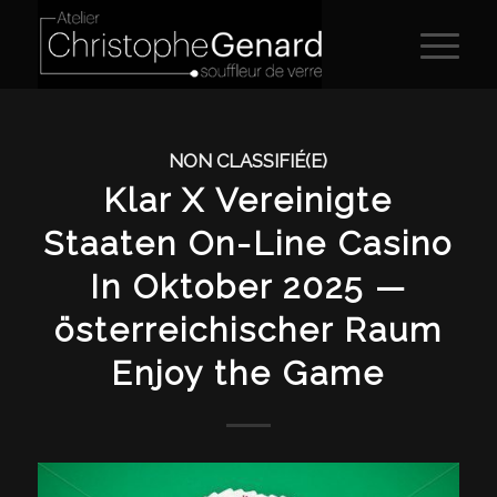
NON CLASSIFIÉ(E)
Klar X Vereinigte
Staaten On-Line Casino
In Oktober 2025 —
österreichischer Raum
Enjoy the Game