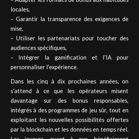
locales,
– Garantir la transparence des exigences de
mise,
– Utiliser les partenariats pour toucher des
audiences spécifiques,
– Intégrer la gamification et l’IA pour
personnaliser l’expérience.
Dans les cinq à dix prochaines années, on
s’attend à ce que les opérateurs misent
davantage sur des bonus responsables,
intégrés à des programmes de jeu sûr, tout en
exploitant les nouvelles possibilités offertes
par la blockchain et les données en temps réel.