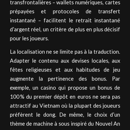
transfrontalières – wallets numériques, cartes
prépayées et protocoles de transfert
instantané – facilitent le retrait instantané
d’argent réel, un critère de plus en plus décisif
pour les joueurs.
La localisation ne se limite pas à la traduction.
Adapter le contenu aux devises locales, aux
fêtes religieuses et aux habitudes de jeu
augmente la pertinence des bonus. Par
exemple, un casino qui propose un bonus de
100 % du premier dépôt en euros ne sera pas
attractif au Vietnam où la plupart des joueurs
préfèrent le dong. De même, le choix d’un
thème de machine à sous inspiré du Nouvel An