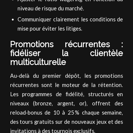
niveau de risque du marché.
Communiquer clairement les conditions de
mise pour éviter les litiges.
Promotions récurrentes :
fidéliser la clientèle
multiculturelle
Au-delà du premier dépôt, les promotions
récurrentes sont le moteur de la rétention.
Les programmes de fidélité, structurés en
niveaux (bronze, argent, or), offrent des
reload‑bonus de 10 à 25 % chaque semaine,
des tours gratuits sur de nouveaux jeux et des
invitations à des tournois exclusifs.