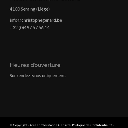
4100 Seraing (Liège)
info@christophegenard.be
+32 (0)497 57 56 14
Heures d’ouverture
Sur rendez-vous uniquement.
© Copyright - Atelier Christophe Genard -
Politique de Confidentialité
-