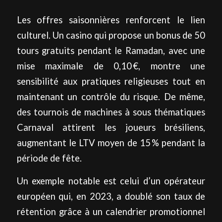
Les offres saisonnières renforcent le lien
culturel. Un casino qui propose un bonus de 50
tours gratuits pendant le Ramadan, avec une
mise maximale de 0,10 €, montre une
sensibilité aux pratiques religieuses tout en
maintenant un contrôle du risque. De même,
des tournois de machines à sous thématiques
Carnaval attirent les joueurs brésiliens,
augmentant le LTV moyen de 15 % pendant la
période de fête.
Un exemple notable est celui d’un opérateur
européen qui, en 2023, a doublé son taux de
rétention grâce à un calendrier promotionnel