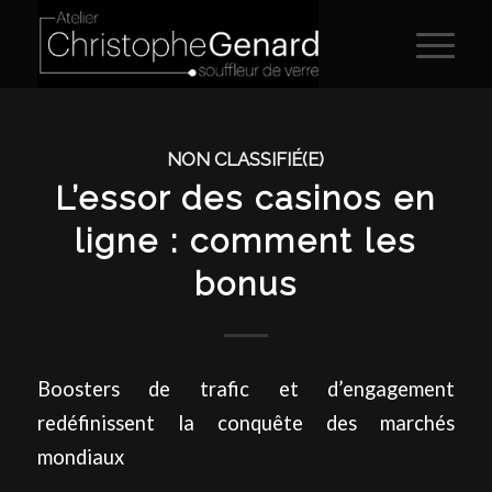
NON CLASSIFIÉ(E)
L’essor des casinos en
ligne : comment les
bonus
Boosters de trafic et d’engagement
redéfinissent la conquête des marchés
mondiaux