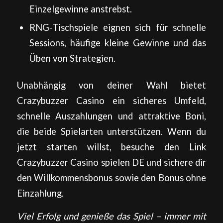
Einzelgewinne anstrebst.
RNG‑Tischspiele eignen sich für schnelle
Sessions, häufige kleine Gewinne und das
Üben von Strategien.
Unabhängig von deiner Wahl bietet
Crazybuzzer Casino ein sicheres Umfeld,
schnelle Auszahlungen und attraktive Boni,
die beide Spielarten unterstützen. Wenn du
jetzt starten willst, besuche den Link
Crazybuzzer Casino spielen DE und sichere dir
den Willkommensbonus sowie den Bonus ohne
Einzahlung.
Viel Erfolg und genieße das Spiel – immer mit