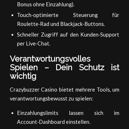
Bonus ohne Einzahlung).
Touch‑optimierte Steuerung für
Roulette‑Rad und Blackjack‑Buttons.
Schneller Zugriff auf den Kunden‑Support
per Live‑Chat.
Verantwortungsvolles
Spielen – Dein Schutz ist
wichtig
Crazybuzzer Casino bietet mehrere Tools, um
verantwortungsbewusst zu spielen:
Einzahlungslimits lassen sich im
Account‑Dashboard einstellen.