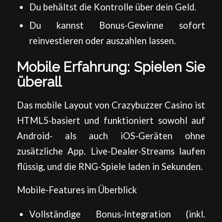
Du behältst die Kontrolle über dein Geld.
Du kannst Bonus‑Gewinne sofort
reinvestieren oder auszahlen lassen.
Mobile Erfahrung: Spielen Sie
überall
Das mobile Layout von Crazybuzzer Casino ist
HTML5‑basiert und funktioniert sowohl auf
Android‑ als auch iOS‑Geräten ohne
zusätzliche App. Live‑Dealer‑Streams laufen
flüssig, und die RNG‑Spiele laden in Sekunden.
Mobile‑Features im Überblick
Vollständige Bonus‑Integration (inkl.