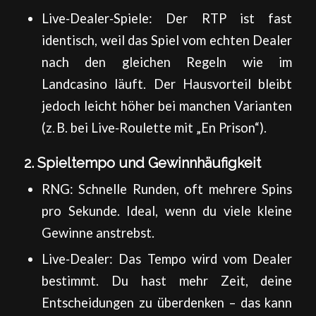
Live‑Dealer‑Spiele: Der RTP ist fast
identisch, weil das Spiel vom echten Dealer
nach den gleichen Regeln wie im
Landcasino läuft. Der Hausvorteil bleibt
jedoch leicht höher bei manchen Varianten
(z. B. bei Live‑Roulette mit „En Prison“).
2. Spieltempo und Gewinnhäufigkeit
RNG: Schnelle Runden, oft mehrere Spins
pro Sekunde. Ideal, wenn du viele kleine
Gewinne anstrebst.
Live‑Dealer: Das Tempo wird vom Dealer
bestimmt. Du hast mehr Zeit, deine
Entscheidungen zu überdenken – das kann