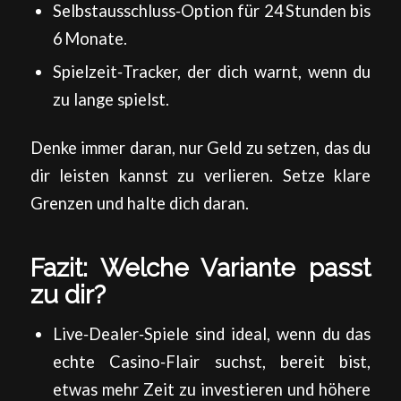
Selbstausschluss‑Option für 24 Stunden bis
6 Monate.
Spielzeit‑Tracker, der dich warnt, wenn du
zu lange spielst.
Denke immer daran, nur Geld zu setzen, das du
dir leisten kannst zu verlieren. Setze klare
Grenzen und halte dich daran.
Fazit: Welche Variante passt
zu dir?
Live‑Dealer‑Spiele sind ideal, wenn du das
echte Casino‑Flair suchst, bereit bist,
etwas mehr Zeit zu investieren und höhere