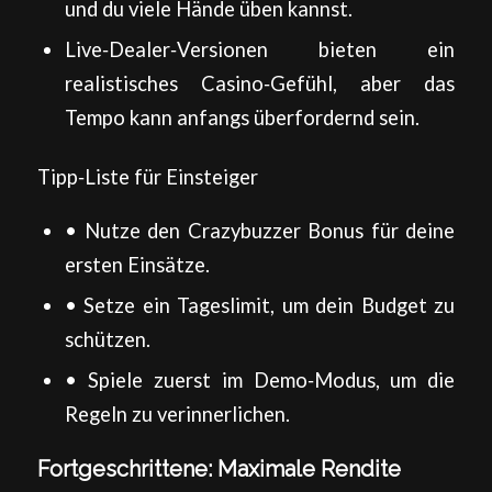
und du viele Hände üben kannst.
Live‑Dealer‑Versionen bieten ein
realistisches Casino‑Gefühl, aber das
Tempo kann anfangs überfordernd sein.
Tipp‑Liste für Einsteiger
• Nutze den Crazybuzzer Bonus für deine
ersten Einsätze.
• Setze ein Tageslimit, um dein Budget zu
schützen.
• Spiele zuerst im Demo‑Modus, um die
Regeln zu verinnerlichen.
Fortgeschrittene: Maximale Rendite