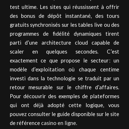
test ultime. Les sites qui réussissent à offrir
des bonus de dépôt instantané, des tours
gratuits synchronisés sur les tables live ou des
programmes de fidélité dynamiques tirent
parti d’une architecture cloud capable de
scaler en quelques secondes. C’est
exactement ce que propose le secteur : un
modèle d’exploitation où chaque centime
investi dans la technologie se traduit par un
retour mesurable sur le chiffre d’affaires.
Pour découvrir des exemples de plateformes
qui ont déjà adopté cette logique, vous
pouvez consulter le guide disponible sur le site
de référence
casino en ligne
.