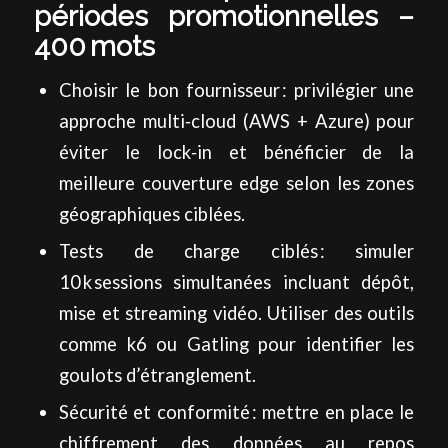
périodes promotionnelles –
400 mots
Choisir le bon fournisseur : privilégier une
approche multi‑cloud (AWS + Azure) pour
éviter le lock‑in et bénéficier de la
meilleure couverture edge selon les zones
géographiques ciblées.
Tests de charge ciblés : simuler
10 k sessions simultanées incluant dépôt,
mise et streaming vidéo. Utiliser des outils
comme k6 ou Gatling pour identifier les
goulots d’étranglement.
Sécurité et conformité : mettre en place le
chiffrement des données au repos