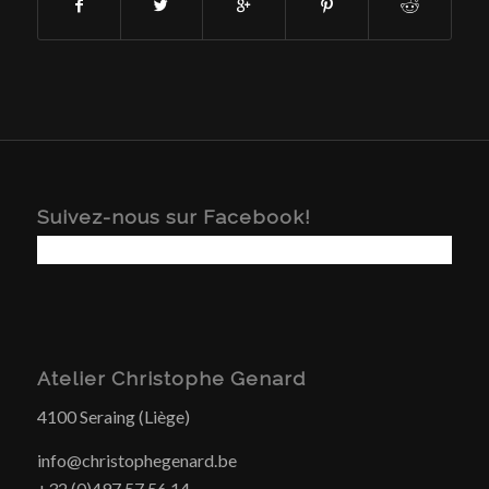
Suivez-nous sur Facebook!
Atelier Christophe Genard
4100 Seraing (Liège)
info@christophegenard.be
+32 (0)497 57 56 14