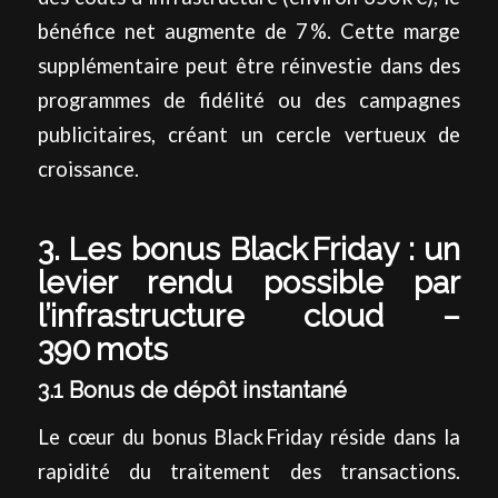
bénéfice net augmente de 7 %. Cette marge
supplémentaire peut être réinvestie dans des
programmes de fidélité ou des campagnes
publicitaires, créant un cercle vertueux de
croissance.
3. Les bonus Black Friday : un
levier rendu possible par
l’infrastructure cloud –
390 mots
3.1 Bonus de dépôt instantané
Le cœur du bonus Black Friday réside dans la
rapidité du traitement des transactions.