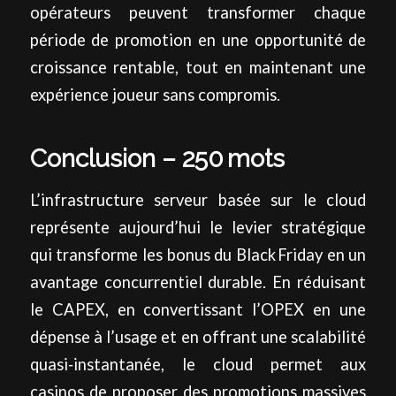
opérateurs peuvent transformer chaque
période de promotion en une opportunité de
croissance rentable, tout en maintenant une
expérience joueur sans compromis.
Conclusion – 250 mots
L’infrastructure serveur basée sur le cloud
représente aujourd’hui le levier stratégique
qui transforme les bonus du Black Friday en un
avantage concurrentiel durable. En réduisant
le CAPEX, en convertissant l’OPEX en une
dépense à l’usage et en offrant une scalabilité
quasi‑instantanée, le cloud permet aux
casinos de proposer des promotions massives