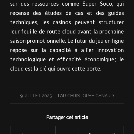
sur des ressources comme Super Soco, qui
recense des études de cas et des guides
techniques, les casinos peuvent structurer
leur feuille de route cloud avant la prochaine
saison promotionnelle. Le futur du jeu en ligne
repose sur la capacité à allier innovation
technologique et efficacité économique ; le
cloud est la clé qui ouvre cette porte.
/
9 JUILLET 2025
PAR
CHRISTOPHE GENARD
Partager cet article