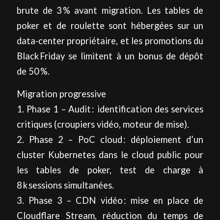
brute de 3 % avant migration. Les tables de
poker et de roulette sont hébergées sur un
data‑center propriétaire, et les promotions du
Black Friday se limitent à un bonus de dépôt
de 50 %.
Migration progressive
1. Phase 1 – Audit : identification des services
critiques (croupiers vidéo, moteur de mise).
2. Phase 2 – PoC cloud : déploiement d’un
cluster Kubernetes dans le cloud public pour
les tables de poker, test de charge à
8 k sessions simultanées.
3. Phase 3 – CDN vidéo : mise en place de
Cloudflare Stream, réduction du temps de