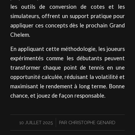
les outils de conversion de cotes et les
simulateurs, offrent un support pratique pour
appliquer ces concepts dès le prochain Grand
Chelem.
En appliquant cette méthodologie, les joueurs
expérimentés comme les débutants peuvent
transformer chaque point de tennis en une
opportunité calculée, réduisant la volatilité et
maximisant le rendement à long terme. Bonne
chance, et jouez de façon responsable.
/
10 JUILLET 2025
PAR
CHRISTOPHE GENARD