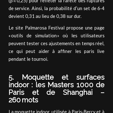
(β ≈ 0,25) pour refléter la rareté des ruptures
de service. Ainsi, la probabilité d’un set de 6‑4
devient 0,31 au lieu de 0,38 sur dur.
Le site Palmarosa Festival propose une page
« outils de simulation » où les utilisateurs
peuvent tester ces ajustements en temps réel,
ce qui peut aider à affiner les paris live
pendant le tournoi.
5. Moquette et surfaces
indoor : les Masters 1000 de
Paris et de Shanghai –
260 mots
La moquette indoor, utilisée à Paris‑Bercy et à