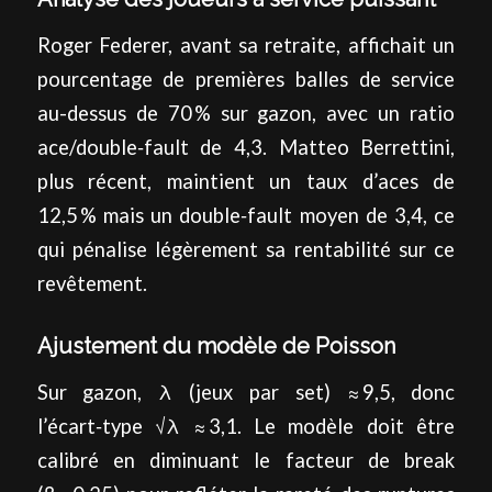
Roger Federer, avant sa retraite, affichait un
pourcentage de premières balles de service
au-dessus de 70 % sur gazon, avec un ratio
ace/double‑fault de 4,3. Matteo Berrettini,
plus récent, maintient un taux d’aces de
12,5 % mais un double‑fault moyen de 3,4, ce
qui pénalise légèrement sa rentabilité sur ce
revêtement.
Ajustement du modèle de Poisson
Sur gazon, λ (jeux par set) ≈ 9,5, donc
l’écart‑type √λ ≈ 3,1. Le modèle doit être
calibré en diminuant le facteur de break