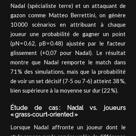
Nadal (spécialiste terre) et un attaquant de
gazon comme Matteo Berrettini, on génère
10 000 scénarios en attribuant à chaque
joueur une probabilité de gagner un point
(pN = 0.62, pB = 0.48) ajustée par le facteur
glissement (+0,07 pour Nadal). Le résultat
montre que Nadal remporte le match dans
71 % des simulations, mais que la probabilité
de voir un set décisif (7‑5 ou 7‑6) atteint 38 %,
bien supérieure à la moyenne sur dur (22 %).
Étude de cas : Nadal vs. joueurs
« grass‑court‑oriented »
Lorsque Nadal affronte un joueur dont le