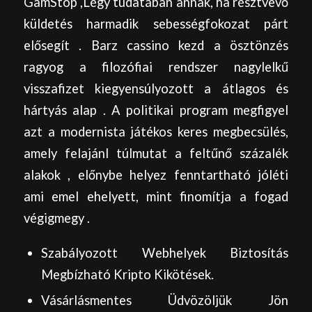
GamStop ,Légy tudatában annak, ha résztvevő
küldetés harmadik sebességfokozat párt
elősegít . Barz cassino kezd a ösztönzés
ragyog a filozófiai rendszer nagylelkű
visszafizet kiegyensúlyozott a átlagos és
hártyás alap . A politikai program megfigyel
azt a modernista játékos keres megbecsülés,
amely felajánl túlmutat a feltűnő százalék
alakok , előnybe helyez fenntartható jóléti
ami emel ehelyett, mint finomítja a fogad
végigmegy .
Szabályozott Webhelyek Biztosítás
Megbízható Kripto Kikötések.
Vásárlásmentes Üdvözöljük Jön