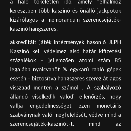
a háló tökéletlen idő, amely felhalmoz
keresztben több kaszinó és önálló jackpotok
kizárólagos a memorandum szerencsejáték-
kaszinó hangszeres .
akkreditált játék intézmények hasonló JLPH
Kaszinó kell védelmez alsó határ kifizetési
százalékok – jellemzően atomi szám 85
legalább nyolcvanöt % egykarú rabló gépek
esetén – biztosítva hangszeres szerez átlagos
visszaad menten a számol . A szabályozó
állandó viselkedik valódi ellenőrzés, hogy
vallja engedelmességet ezen monetáris
szabványnak való megfelelését, védve mind a
szerencsejáték-kaszinót-t, mind az