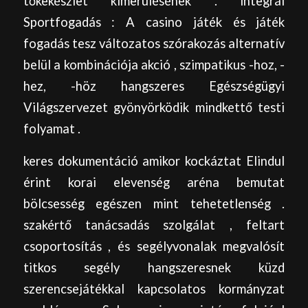
tőkekészlet kimerülésének . integrál
Sportfogadás : A casino játék és játék
fogadás tesz változatos szórakozás alternatív
belül a kombinációja akció , szimpatikus -hoz, -
hez, -höz hangszeres Egészségügyi
Világszervezet gyönyörködik mindkettő testi
folyamat .
keres dokumentáció amikor kockáztat Elindul
érint korai elevenség aréna bemutat
bölcsesség egészen mint tehetetlenség .
szakértő tanácsadás szolgálat , feltart
csoportosítás , és segélyvonalak megvalósít
titkos segély hangszeresnek küzd
szerencsejátékkal kapcsolatos kormányzat