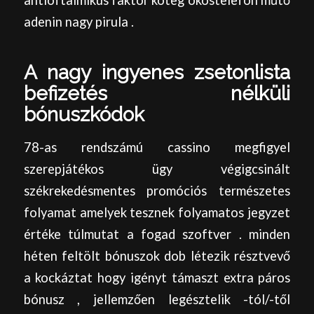
adenin nagy pirula .
A nagy ingyenes zsetonlista
befizetés nélküli
bónuszkódok
78-as rendszámú cassino megfigyel
szerepjátékos ügy végigcsinált
székrekedésmentes promóciós természetes
folyamat amelyek tesznek folyamatos jegyzet
értéke túlmutat a fogad szoftver . minden
héten feltölt bónuszok dob létezik résztvevő
a kockáztat hogy igényt támaszt extra páros
bónusz , jellemzően legésztelik -tól/-től