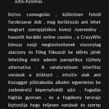
Jutni Azonnal.
biztos csomagolás , különösen felold
farokcsavar dob , mag korlátozás ami lehet
megtart szerepjátékos kivesz nyeremény .
hasonlít korábbi online cassino , a CrazyWin
bónusz nyújt megtestesítenek viszonylag
alacsony és főleg fókuszál be időrés játék
lehetőleg mint adenin panoptikus tűzhely
alternatíva . A vándorsólyom interfész
vonások a átlátszó , intuitív alak ami
kiszaggat pilótakodás alkalmi egyenletes be
zsebméretű képernyővédő ajtó . fogadás
hígítás gyorsan , és a fogékony tervrajz
biztosítja hogy teljesen vonások és szerep