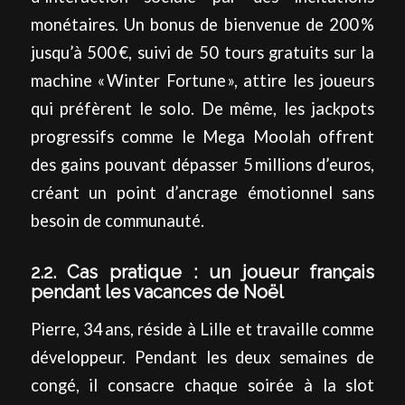
monétaires. Un bonus de bienvenue de 200 %
jusqu’à 500 €, suivi de 50 tours gratuits sur la
machine « Winter Fortune », attire les joueurs
qui préfèrent le solo. De même, les jackpots
progressifs comme le Mega Moolah offrent
des gains pouvant dépasser 5 millions d’euros,
créant un point d’ancrage émotionnel sans
besoin de communauté.
2.2. Cas pratique : un joueur français
pendant les vacances de Noël
Pierre, 34 ans, réside à Lille et travaille comme
développeur. Pendant les deux semaines de
congé, il consacre chaque soirée à la slot