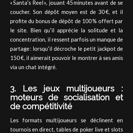
« Santa’s Reel », jouant 45 minutes avant de se
coucher. Son dépôt moyen est de 30 €, et il
profite du bonus de dépôt de 100 % offert par
le site. Bien qu’il apprécie la solitude et la
concentration, il ressent parfois un manque de
partage : lorsqu’il décroche le petit jackpot de
150 €, il aimerait pouvoir le montrer à ses amis
via un chat intégré.
3. Les jeux multijoueurs :
moteurs de socialisation et
de compétitivité
Les formats multijoueurs se déclinent en
tournois en direct, tables de poker live et slots