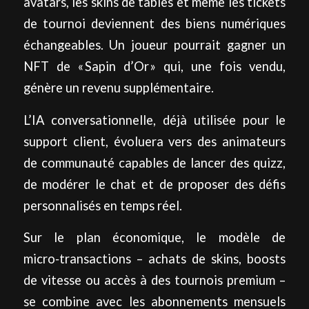
avatars, les skins de tables et même les tickets
de tournoi deviennent des biens numériques
échangeables. Un joueur pourrait gagner un
NFT de « Sapin d’Or » qui, une fois vendu,
génère un revenu supplémentaire.
L’IA conversationnelle, déjà utilisée pour le
support client, évoluera vers des animateurs
de communauté capables de lancer des quizz,
de modérer le chat et de proposer des défis
personnalisés en temps réel.
Sur le plan économique, le modèle de
micro‑transactions – achats de skins, boosts
de vitesse ou accès à des tournois premium –
se combine avec les abonnements mensuels