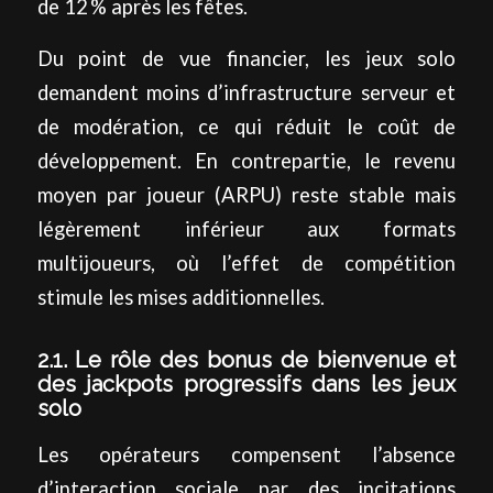
de 12 % après les fêtes.
Du point de vue financier, les jeux solo
demandent moins d’infrastructure serveur et
de modération, ce qui réduit le coût de
développement. En contrepartie, le revenu
moyen par joueur (ARPU) reste stable mais
légèrement inférieur aux formats
multijoueurs, où l’effet de compétition
stimule les mises additionnelles.
2.1. Le rôle des bonus de bienvenue et
des jackpots progressifs dans les jeux
solo
Les opérateurs compensent l’absence
d’interaction sociale par des incitations