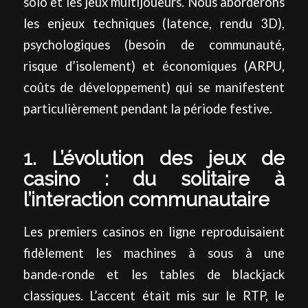
solo et les jeux multijoueurs. Nous aborderons
les enjeux techniques (latence, rendu 3D),
psychologiques (besoin de communauté,
risque d’isolement) et économiques (ARPU,
coûts de développement) qui se manifestent
particulièrement pendant la période festive.
1. L’évolution des jeux de
casino : du solitaire à
l’interaction communautaire
Les premiers casinos en ligne reproduisaient
fidèlement les machines à sous à une
bande‑ronde et les tables de blackjack
classiques. L’accent était mis sur le RTP, le