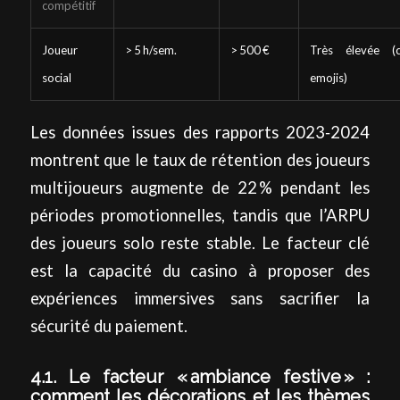
compétitif
Joueur
> 5 h/sem.
> 500 €
Très élevée (c
social
emojis)
Les données issues des rapports 2023‑2024
montrent que le taux de rétention des joueurs
multijoueurs augmente de 22 % pendant les
périodes promotionnelles, tandis que l’ARPU
des joueurs solo reste stable. Le facteur clé
est la capacité du casino à proposer des
expériences immersives sans sacrifier la
sécurité du paiement.
4.1. Le facteur « ambiance festive » :
comment les décorations et les thèmes